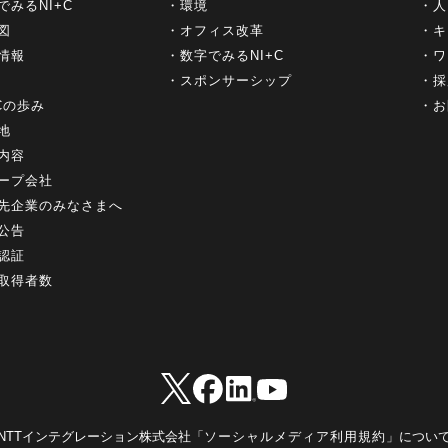
でみるNI+C
環境
人
図
オフィス改革
キ
情報
数字でみるNI+C
ワ
スポンサーシップ
採
+Cの歩み
お
地
内容
ープ会社
先企業のみなさまへ
公告
認証
取得者数
NTTインテグレーション株式会社「
ソーシャルメディア利用規約
」につい