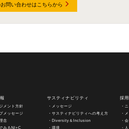
のお問い合わせは
こちらから
情報
サスティナビリティ
採
ジメント方針
メッセージ
ニ
プメッセージ
サスティナビリティへの考え方
メ
理念
Diversity＆Inclusion
会
でみるNI+C
環境
人