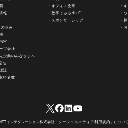
図
オフィス改革
キ
情報
数字でみるNI+C
ワ
スポンサーシップ
採
+Cの歩み
お
地
内容
ープ会社
先企業のみなさまへ
公告
認証
取得者数
NTTインテグレーション株式会社「
ソーシャルメディア利用規約
」につい