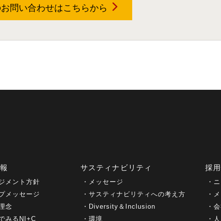
のお問い合わせは
こちらから
情報
サスティナビリティ
採
ジメント方針
メッセージ
ニ
プメッセージ
サスティナビリティへの考え方
メ
理念
Diversity＆Inclusion
会
でみるNI+C
環境
人