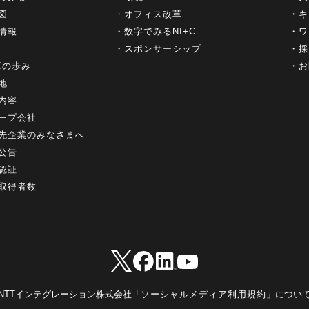
図
オフィス改革
キ
情報
数字でみるNI+C
ワ
スポンサーシップ
採
+Cの歩み
お
地
内容
ープ会社
先企業のみなさまへ
公告
認証
取得者数
NTTインテグレーション株式会社「
ソーシャルメディア利用規約
」につい