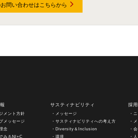
のお問い合わせは
こちらから
情報
サスティナビリティ
採
ジメント方針
メッセージ
ニ
プメッセージ
サスティナビリティへの考え方
メ
理念
Diversity＆Inclusion
会
でみるNI+C
環境
人