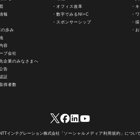
図
オフィス改革
キ
情報
数字でみるNI+C
ワ
スポンサーシップ
採
+Cの歩み
お
地
内容
ープ会社
先企業のみなさまへ
公告
認証
取得者数
NTTインテグレーション株式会社「
ソーシャルメディア利用規約
」につい