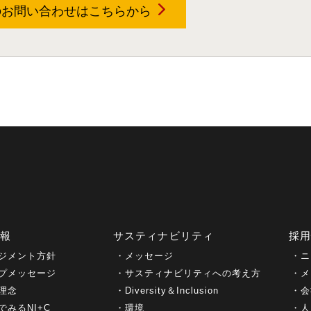
のお問い合わせは
こちらから
情報
サスティナビリティ
採
ジメント方針
メッセージ
ニ
プメッセージ
サスティナビリティへの考え方
メ
理念
Diversity＆Inclusion
会
でみるNI+C
環境
人