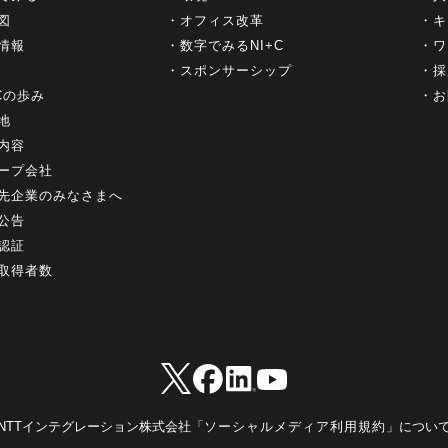
図
オフィス改革
キ
情報
数字でみるNI+C
ワ
スポンサーシップ
採
+Cの歩み
お
地
内容
ープ会社
先企業のみなさまへ
公告
認証
取得者数
NTTインテグレーション株式会社「
ソーシャルメディア利用規約
」につい