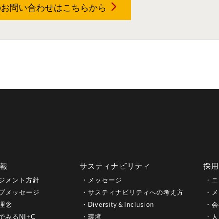
のお問い合わせは
こちらから
情報
サスティナビリティ
採
ジメント方針
メッセージ
ニ
プメッセージ
サスティナビリティへの考え方
メ
理念
Diversity＆Inclusion
会
でみるNI+C
環境
人