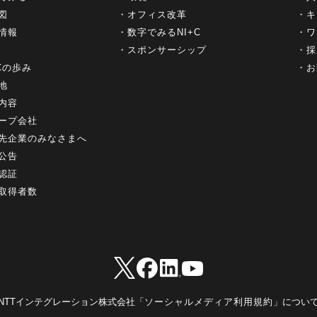
図
オフィス改革
キ
情報
数字でみるNI+C
ワ
スポンサーシップ
採
+Cの歩み
お
地
内容
ープ会社
先企業のみなさまへ
公告
認証
取得者数
NTTインテグレーション株式会社「
ソーシャルメディア利用規約
」につい