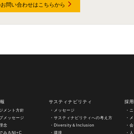
のお問い合わせは
こちらから
情報
サスティナビリティ
採
ジメント方針
メッセージ
ニ
プメッセージ
サスティナビリティへの考え方
メ
理念
Diversity＆Inclusion
会
でみるNI+C
環境
人