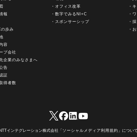
図
オフィス改革
キ
情報
数字でみるNI+C
ワ
スポンサーシップ
採
+Cの歩み
お
地
内容
ープ会社
先企業のみなさまへ
公告
認証
取得者数
NTTインテグレーション株式会社「
ソーシャルメディア利用規約
」につい