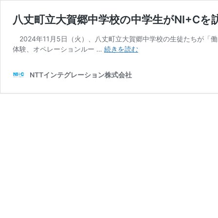
八丈町立大賀郷中学校の中学生がNI+Cを
2024年11月5日（火）、八丈町立大賀郷中学校の生徒たちが「
八
体験、オペレーションルー …
続きを読む
丈
町
NTTインテグレーション株式会社
立
大
賀
郷
中
学
校
の
中
学
生
が
NI+C
を