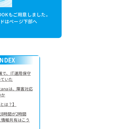
OOKもご用意しました。
ドはページ下部へ
NDEX
展で、IT運用保守
っていた
stanaは、障害対応
のか
naとは？】
8時間が2時間
と情報共有はこう