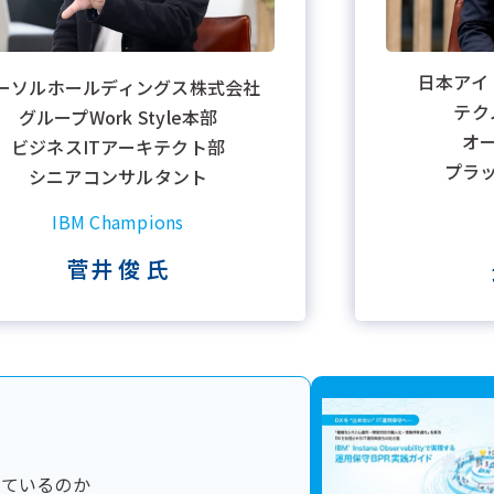
日本アイ
ーソルホールディングス株式会社
テク
グループWork Style本部
オ
ビジネスITアーキテクト部
プラ
シニアコンサルタント
IBM Champions
菅井 俊 氏
じているのか