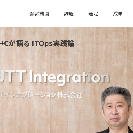
鼎談動画
課題
選定
成果
+Cが語る ITOps実践論