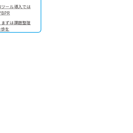
はツール導入では
BPR
｜まずは課題整理
一歩を