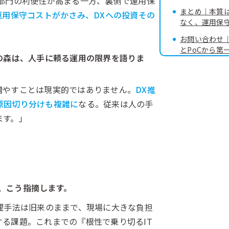
部門の利便性が高まる一方、裏側で運用保
まとめ｜本質
運用保守コストがかさみ、DXへの投資その
なく、運用保守
お問い合わせ
とPoCから第
）の森は、人手に頼る運用の限界を語りま
増やすことは現実的ではありません。
DX推
原因切り分けも複雑に
なる。従来は人の手
ます。」
、こう指摘します。
理手法は旧来のままで、現場に大きな負担
る課題。これまでの『根性で乗り切るIT