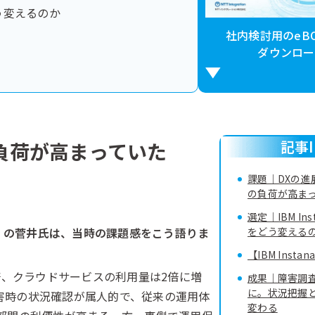
どう変えるのか
社内検討用のeB
ダウンロー
記事I
の負荷が高まっていた
課題｜DXの進
の負荷が高ま
選定｜IBM In
）の菅井氏は、当時の課題感をこう語りま
をどう変える
【IBM Insta
倍、クラウドサービスの利用量は2倍に増
成果｜障害調査
に。状況把握
害時の状況確認が属人的で、従来の運用体
変わる