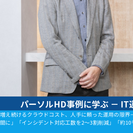
パーソルHD事例に学ぶ － IT
増え続けるクラウドコスト、人手に頼った運用の限界
間に」「インシデント対応工数を2〜3割削減」「約1