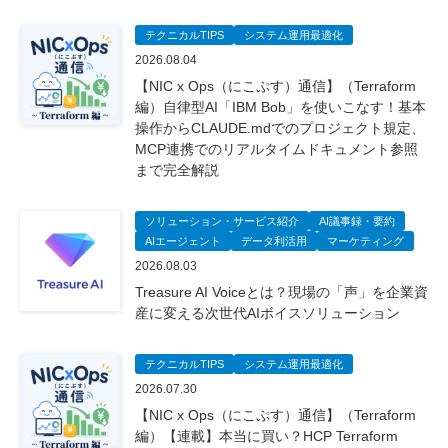
テクニカルTIPS
システム運用最適化
2026.08.04
【NIC x Ops（にこぷす）通信】（Terraform
編）自律型AI「IBM Bob」を使いこなす！基本
操作からCLAUDE.mdでのプロジェクト規定、
MCP連携でのリアルタイムドキュメント参照
まで完全解説
ソリューション・サービス紹介
AI議事録・要約
AIエージェント
データ利活用
マーケティング
2026.08.03
Treasure AI Voiceとは？現場の「声」を企業資
産に変える次世代AIボイスソリューション
テクニカルTIPS
システム運用最適化
2026.07.30
【NIC x Ops（にこぷす）通信】（Terraform
編）【連載】本当に買い？HCP Terraform