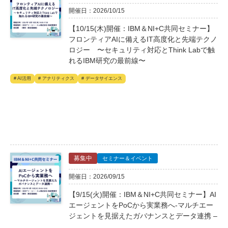
開催日：2026/10/15
【10/15(木)開催：IBM＆NI+C共同セミナー】
フロンティアAIに備えるIT高度化と先端テクノ
ロジー 〜セキュリティ対応とThink Labで触
れるIBM研究の最前線〜
# AI活用
# アナリティクス
# データサイエンス
募集中
セミナー＆イベント
開催日：2026/09/15
【9/15(火)開催：IBM＆NI+C共同セミナー】AI
エージェントをPoCから実業務へ-マルチエー
ジェントを見据えたガバナンスとデータ連携 –