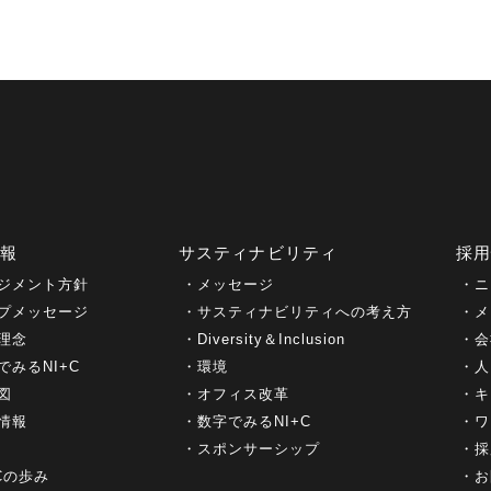
情報
サスティナビリティ
採
ジメント方針
メッセージ
ニ
プメッセージ
サスティナビリティへの考え方
メ
理念
Diversity＆Inclusion
会
でみるNI+C
環境
人
図
オフィス改革
キ
情報
数字でみるNI+C
ワ
スポンサーシップ
採
+Cの歩み
お