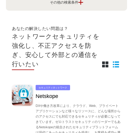
課題から探す
クラウドとシステム運用を安心して利用し
たい
あなたの解決したい問題は？
ネットワークセキュリティを
ITを活用した人材や働き方の改善を進めた
強化し、不正アクセスを防
い
ぎ、安心して外部との通信を
行いたい
業務プロセスや業務効率化を実現したい
顧客や従業員の体験を向上させたい
セキュリティネットワーク
Netskope
DXや働き⽅改⾰により、クラウド、Web、プライベート
セキュリティを強化して安心感を持ちたい
アプリケーションなど様々なリソースに、どんな場所から
のアクセスにでも対応できるセキュリティが必要になって
きています。ゼロトラストセキュリティのリーダーでもあ
新しい挑戦でビジネスを変革したい
るNetskopeの統合されたセキュリティプラットフォーム
は現代にあったセキュリティを提供し、お客様を成功へ導