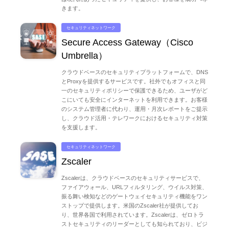
きます。
通信ネットワークを安心して利用したい
セキュリティネットワーク
Secure Access Gateway（Cisco
業界別導入事例を見る
Umbrella）
クラウドベースのセキュリティプラットフォームで、DNS
ヘルスケア・医療
自治体・公共・公益・教育
とProxyを提供するサービスです。社外でもオフィスと同
一のセキュリティポリシーで保護できるため、ユーザがど
こにいても安全にインターネットを利用できます。お客様
流通業・小売り
サービス業
のシステム管理者に代わり、運用・月次レポートをご提示
し、クラウド活用・テレワークにおけるセキュリティ対策
を支援します。
通信業・メディア
製造業
セキュリティネットワーク
Zscaler
金融業
Zscalerは、クラウドベースのセキュリティサービスで、
ファイアウォール、URLフィルタリング、ウイルス対策、
振る舞い検知などのゲートウェイセキュリティ機能をワン
ストップで提供します。米国のZscaler社が提供してお
り、世界各国で利用されています。Zscalerは、ゼロトラ
ストセキュリティのリーダーとしても知られており、ビジ