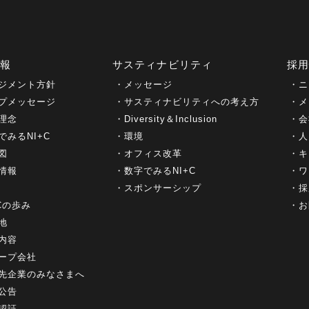
情報
サスティナビリティ
採
ジメント方針
メッセージ
ニ
プメッセージ
サスティナビリティへの考え方
メ
理念
Diversity＆Inclusion
会
でみるNI+C
環境
人
図
オフィス改革
キ
情報
数字でみるNI+C
ワ
スポンサーシップ
採
+Cの歩み
お
地
内容
ープ会社
先企業のみなさまへ
公告
認証