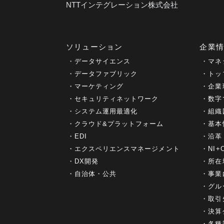
NTTインテグレーション株式会社
ソリューション
企業
データサイエンス
マネ
データファブリック
トッ
マーケティング
企業
セキュリティネットワーク
数字
システム運用最適化
組織
クラウド&プラットフォーム
基本
EDI
沿革
エクスペリエンスマネージメント
NI
DX開発
所在
自治体・公共
事業
グル
取引
決算
各種