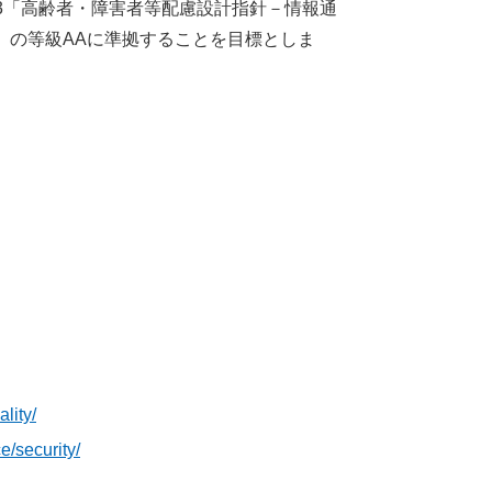
41-3「高齢者・障害者等配慮設計指針－情報通
いう）の等級AAに準拠することを目標としま
lity/
/security/