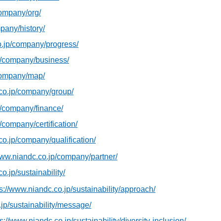
company/org/
pany/history/
o.jp/company/progress/
p/company/business/
/company/map/
.co.jp/company/group/
p/company/finance/
/company/certification/
co.jp/company/qualification/
www.niandc.co.jp/company/partner/
o.jp/sustainability/
ps://www.niandc.co.jp/sustainability/approach/
.jp/sustainability/message/
s://www.niandc.co.jp/sustainability/diversity-inclusion/