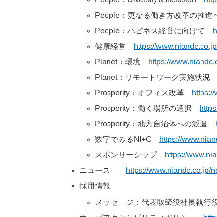
People：更なる働き方改革の推
People：ハピネス経営に向けて
h
健康経営
https://www.niandc.co.jp
Planet：環境
https://www.niandc.c
Planet：リモートワーク実施状
Prosperity：オフィス改革
https:/
Prosperity：働く場所の選択
https
Prosperity：地方自治体への派遣
数字でみるNI+C
https://www.nian
スポンサーシップ
https://www.nia
ニュース
https://www.niandc.co.jp/
採用情報
メッセージ：代表取締役社長執