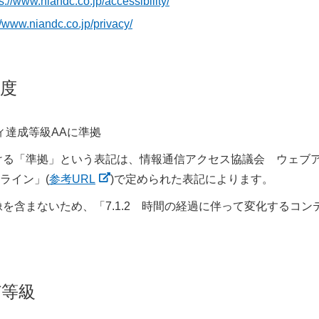
s://www.niandc.co.jp/accessibility/
//www.niandc.co.jp/privacy/
度
リティ達成等級AAに準拠
ける「準拠」という表記は、情報通信アクセス協議会 ウェブ
イドライン」(
参考URL
)で定められた表記によります。
を含まないため、「7.1.2 時間の経過に伴って変化するコ
び等級