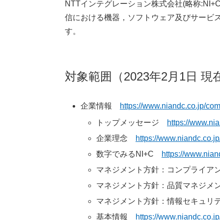
NTTインテグレーション株式会社(略称:NI+
信における機器，ソフトウェア及びサービス－第
す。
対象範囲（2023年2月1日 現
企業情報
https://www.niandc.co.jp/co
トップメッセージ
https://www.ni
企業理念
https://www.niandc.co.j
数字でみるNI+C
https://www.nia
マネジメント方針：コンプライ
マネジメント方針：品質マネジメ
マネジメント方針：情報セキュリ
基本情報
https://www.niandc.co.jp