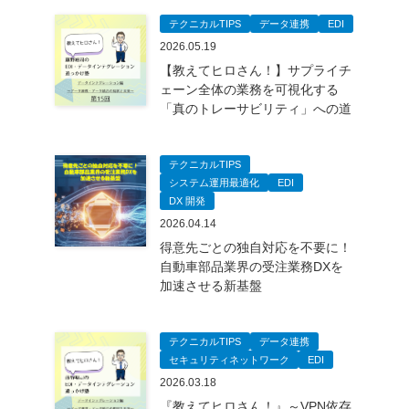
テクニカルTIPS
データ連携
EDI
2026.05.19
【教えてヒロさん！】サプライチ
ェーン全体の業務を可視化する
「真のトレーサビリティ」への道
テクニカルTIPS
システム運用最適化
EDI
DX 開発
2026.04.14
得意先ごとの独自対応を不要に！
自動車部品業界の受注業務DXを
加速させる新基盤
テクニカルTIPS
データ連携
セキュリティネットワーク
EDI
2026.03.18
『教えてヒロさん！』～VPN依存