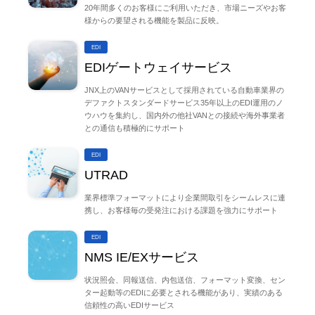
20年間多くのお客様にご利用いただき、市場ニーズやお客
様からの要望される機能を製品に反映。
EDI
EDIゲートウェイサービス
JNX上のVANサービスとして採用されている自動車業界の
デファクトスタンダードサービス35年以上のEDI運用のノ
ウハウを集約し、国内外の他社VANとの接続や海外事業者
との通信も積極的にサポート
EDI
UTRAD
業界標準フォーマットにより企業間取引をシームレスに連
携し、お客様毎の受発注における課題を強力にサポート
EDI
NMS IE/EXサービス
状況照会、同報送信、内包送信、フォーマット変換、セン
ター起動等のEDIに必要とされる機能があり、実績のある
信頼性の高いEDIサービス