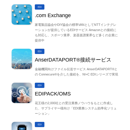
EDI
.com Exchange
家電製品協会やDIY協会の標準VANとしてNTTインテグレ
ーションが提供しているEDIサービス Amazonとの接続に
も対応し、スポーツ業界、楽器楽譜業界など多くの企業に
提供中
EDI
AnserDATAPORT®接続サービス
金融機関向けファイル伝送サービス AnserDATAPORT®と
の Connecure®を介した接続を、NI+C EDIシリーズで実現
EDI
EDIPACK/OMS
花王様の2,000社との受注業務ノウハウをもとに作成し
た、サプライヤー様向け「EDI業務システム効率化ソリュ
ーション」
EDI