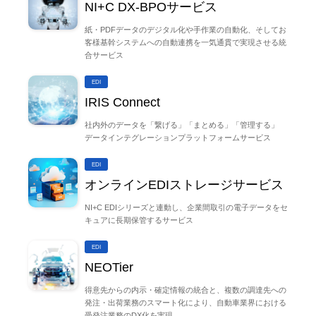
NI+C DX-BPOサービス
紙・PDFデータのデジタル化や手作業の自動化、そしてお
客様基幹システムへの自動連携を一気通貫で実現させる統
合サービス
EDI
IRIS Connect
社内外のデータを「繋げる」「まとめる」「管理する」
データインテグレーションプラットフォームサービス
EDI
オンラインEDIストレージサービス
NI+C EDIシリーズと連動し、企業間取引の電子データをセ
キュアに長期保管するサービス
EDI
NEOTier
得意先からの内示・確定情報の統合と、複数の調達先への
発注・出荷業務のスマート化により、自動車業界における
受発注業務のDX化を実現