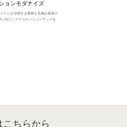
を持ちたい
ケーションモダナイズ
ステムを活用する業務を見極め最新の
Xに向けシステムのバリューアップを
たい
用したい
・公
流通業・小売り
サービス業
通
はこちらから