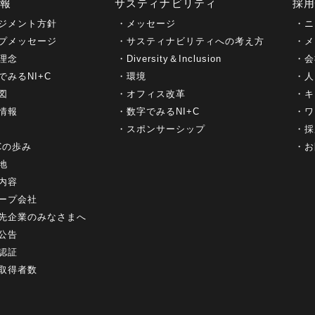
情報
サスティナビリティ
採
ジメント方針
メッセージ
ニ
プメッセージ
サスティナビリティへの考え方
メ
理念
Diversity＆Inclusion
会
でみるNI+C
環境
人
図
オフィス改革
キ
情報
数字でみるNI+C
ワ
スポンサーシップ
採
+Cの歩み
お
地
内容
ープ会社
先企業のみなさまへ
公告
認証
取得者数