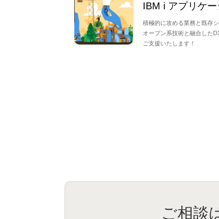
セキュリティを強化して安心感
IBM i アプリ
積極的に攻める業務と既存シ
オープン系技術と融合したD
ご支援いたします！
新しい挑戦でビジネスを変革し
通信ネットワークを安心して利
業界別導入事例を見る
自治体・公共
ヘルスケア・医療
益・教育
金融業
ご相談