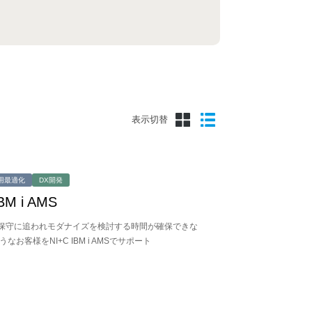
表示切替
用最適化
DX開発
BM i AMS
保守に追われモダナイズを検討する時間が確保できな
なお客様をNI+C IBM i AMSでサポート