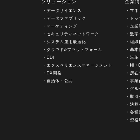
ソリューション
企業
データサイエンス
マネ
データファブリック
トッ
マーケティング
企業
セキュリティネットワーク
数字
システム運用最適化
組織
クラウド&プラットフォーム
基本
EDI
沿革
エクスペリエンスマネージメント
NI
DX開発
所在
自治体・公共
事業
グル
取引
決算
各種
資格