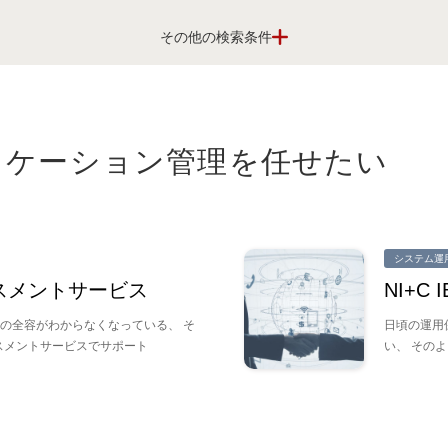
して利用したい
のアプリケーション管理を任せたい
改善を進めたい
システム運
現したい
 アセスメントサービス
NI+C I
の全容がわからなくなっている、 そ
日頃の運用
セスメントサービスでサポート
い、 そのよう
たい