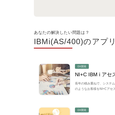
課題から探す
クラウドとシステム運用を安心
あなたの解決したい問題は？
IBMi(AS/400)
ITを活用した人材や働き方の
DX開発
業務プロセスや業務効率化を実
NI+C IBM i
長年の積み重ねで、システム
のようなお客様をNI+Cア
顧客や従業員の体験を向上させ
DX開発