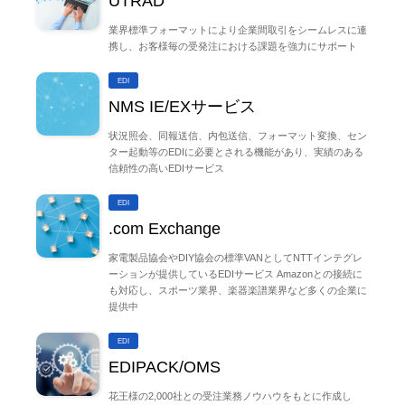
UTRAD
業界標準フォーマットにより企業間取引をシームレスに連
携し、お客様毎の受発注における課題を強力にサポート
EDI
NMS IE/EXサービス
状況照会、同報送信、内包送信、フォーマット変換、セン
ター起動等のEDIに必要とされる機能があり、実績のある
信頼性の高いEDIサービス
EDI
.com Exchange
家電製品協会やDIY協会の標準VANとしてNTTインテグレ
ーションが提供しているEDIサービス Amazonとの接続に
も対応し、スポーツ業界、楽器楽譜業界など多くの企業に
提供中
EDI
EDIPACK/OMS
花王様の2,000社との受注業務ノウハウをもとに作成し