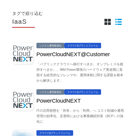
タグで絞り込む
IaaS
システム運用最適化
クラウド&プラットフォーム
PowerCloudNEXT@Customer
「パブリッククラウドへ移行すべきか、オンプレミスを維
持すべきか」。IBM Power環境のハードウェア更改期に直
面する経営的なジレンマや、運用体制に関する課題を根本
から解決します。
システム運用最適化
クラウド&プラットフォーム
PowerCloudNEXT
ITの活用形態を「所有」から「利用」へ コスト削減や運用
管理の効率化、災害時における事業継続対策（BCP）の強
化に
クラウド&プラットフォーム