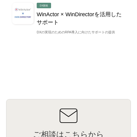
DX開発
通信ネットワークを安心して利用したい
WinActor × WinDirectorを活用した
サポート
業界別導入事例を見る
DXの実現のためのRPA導入に向けたサポートの提供
ヘルスケア・医療
自治体・公共・公益・教育
流通業・小売り
サービス業
通信業・メディア
製造業
金融業
ご相談はこちらから