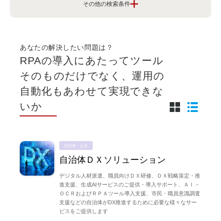
課題から探す
クラウドとシステム運用を安心して利用し
たい
あなたの解決したい問題は？
RPAの導入にあたってツール
ITを活用した人材や働き方の改善を進めた
そのものだけでなく、運用の
い
自動化もあわせて実現できな
いか
業務プロセスや業務効率化を実現したい
顧客や従業員の体験を向上させたい
自治体・公共
自治体ＤＸソリューション
デジタル人材派遣、職員向けＤＸ研修、ＤＸ戦略策定・推
セキュリティを強化して安心感を持ちたい
進支援、生成AIサービスのご提供・導入サポート、ＡＩ－
ＯＣＲおよびＲＰＡツール導入支援、市民・職員意識調査
支援などの自治体がDX推進するために必要な様々なサー
新しい挑戦でビジネスを変革したい
ビスをご提供します