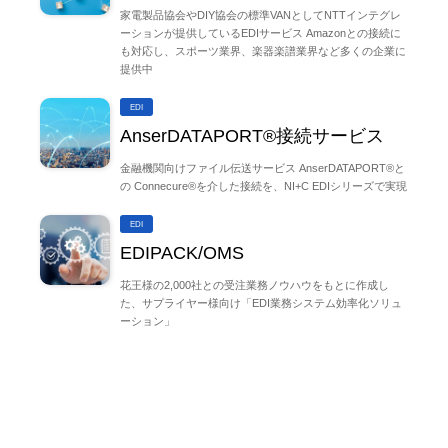
家電製品協会やDIY協会の標準VANとしてNTTインテグレ
ーションが提供しているEDIサービス Amazonとの接続に
も対応し、スポーツ業界、楽器楽譜業界など多くの企業に
提供中
EDI
AnserDATAPORT®接続サービス
金融機関向けファイル伝送サービス AnserDATAPORT®と
の Connecure®を介した接続を、NI+C EDIシリーズで実現
EDI
EDIPACK/OMS
花王様の2,000社との受注業務ノウハウをもとに作成し
た、サプライヤー様向け「EDI業務システム効率化ソリュ
ーション」