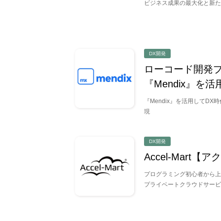
セキュリティを強化して安心感
ビジネス成果の最大化と新た
新しい挑戦でビジネスを変革し
DX開発
ローコード開発
『Mendix』を
通信ネットワークを安心して利
『Mendix』を活用してD
現
業界別導入事例を見る
DX開発
自治体・公共
Accel-Mart
ヘルスケア・医療
益・教育
プログラミング初心者から上
プライベートクラウドサービ
金融業