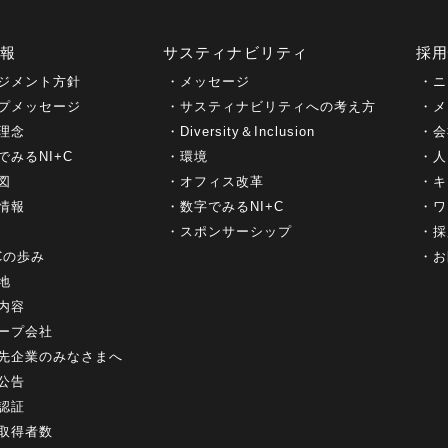
情報
サスティナビリティ
採
ジメント方針
メッセージ
ニ
プメッセージ
サスティナビリティへの考え方
メ
理念
Diversity＆Inclusion
会
でみるNI+C
環境
人
図
オフィス改革
キ
情報
数字でみるNI+C
ワ
スポンサーシップ
採
+Cの歩み
お
地
内容
ープ会社
先企業のみなさまへ
公告
認証
取得者数