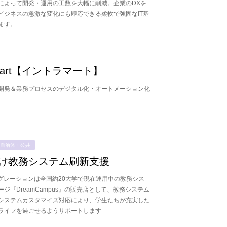
によって開発・運用の工数を大幅に削減。企業のDXを
ビジネスの急激な変化にも即応できる柔軟で強固なIT基
ます。
a-mart【イントラマート】
開発＆業務プロセスのデジタル化・オートメーション化
自治体・公共
け教務システム刷新支援
信業・メディア
製造業
テグレーションは全国約20大学で現在運用中の教務シス
ジ『DreamCampus』の販売店として、教務システム
システムカスタマイズ対応により、学生たちが充実した
ライフを過ごせるようサポートします