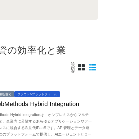
資の効率化と業
表
示
切
替
用最適化
クラウド&プラットフォーム
bMethods Hybrid Integration
ethods Hybrid Integrationは、オンプレミスからマルチ
で、企業内に分散するあらゆるアプリケーションやデー
スに統合する次世代iPaaSです。API管理とデータ連
つのプラットフォームで提供し、AIエージェントとロー