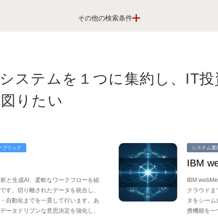
して利用したい
システムを１つに集約し、IT投
改善を進めたい
を図りたい
現したい
ァブリック
システム運
IBM we
たい
ス分析と生成AI、柔軟なワークフローを組
IBM webM
です。切り離されたデータを統合し、
クラウドま
・自動化までを一貫して行います。あ
タをシームレ
データドリブンな意思決定を強化し、
携機能を一