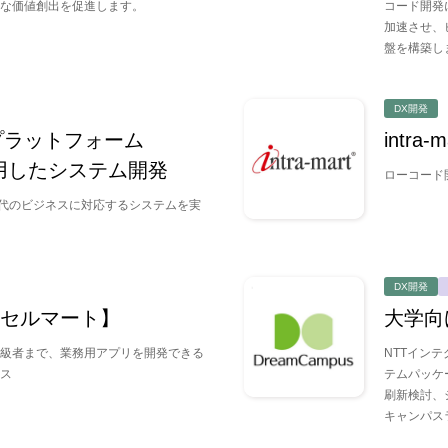
を持ちたい
な価値創出を促進します。
コード開発
加速させ、
盤を構築し
たい
DX開発
プラットフォーム
intr
活用したシステム開発
ローコード
用したい
X時代のビジネスに対応するシステムを実
DX開発
・公
【アクセルマート】
大学向
流通業・小売り
サービス業
通
級者まで、業務用アプリを開発できる
NTTイン
ス
テムパッケー
刷新検討、
キャンパス