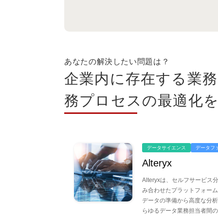
課題から探す
クラウドとシステム運用を安心
あなたの解決したい問題は？
企業内に存在する業務
ITを活用した人材や働き方の
務プロセスの最適化
業務プロセスや業務効率化を実
データサイエンス
データフ
Alteryx
顧客や従業員の体験を向上させ
Alteryxは、セルフサービ
み合わせたプラットフォーム
データの準備から高度な分析
らゆるデータ業務担当者間の