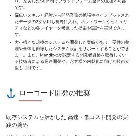
り、充実した
SE
体制でプラットフォーム全体の支援が可能
です。
幅広いスキルと経験から開発業務の拡張性やインプットされ
たデータの2次活用も視野に入れ、
ネットワークやセキュリ
ティなどの各レイヤーを考慮した提案や設計
を実現できま
す。
大小様々な規模のシステムを開発した実績があり、
要件の整
理や全体を俯瞰したシステム設計をサポート
することができ
ます。また、
Mendix
社が認定する開発者資格を取得してい
る技術者
による高速開発や、お客様の内製化に向けた技術支
援も可能です。
ローコード開発の推奨
既存システムを活かした 高速・低コスト開発の実
践の薦め