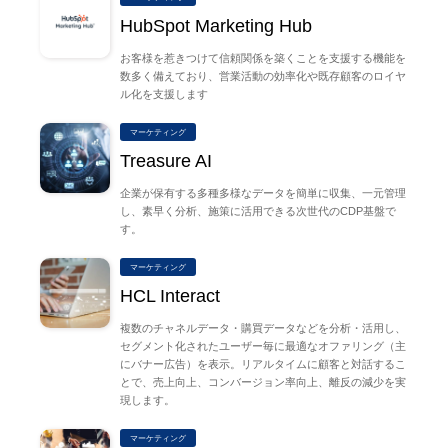
HubSpot Marketing Hub
お客様を惹きつけて信頼関係を築くことを支援する機能を
数多く備えており、営業活動の効率化や既存顧客のロイヤ
ル化を支援します
マーケティング
Treasure AI
企業が保有する多種多様なデータを簡単に収集、一元管理
し、素早く分析、施策に活用できる次世代のCDP基盤で
す。
マーケティング
HCL Interact
複数のチャネルデータ・購買データなどを分析・活用し、
セグメント化されたユーザー毎に最適なオファリング（主
にバナー広告）を表示。リアルタイムに顧客と対話するこ
とで、売上向上、コンバージョン率向上、離反の減少を実
現します。
マーケティング