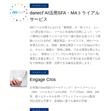
マーケティング
danect⁺AI活用SFA・MAトライアル
サービス
MAツールの導入における「難易度」や「高コスト」とい
った壁を取り払い、ツールと生成AIの活用によって、リー
ド獲得から顧客フォローまでの一連の流れを低コストで体
験いただけるPoC（概念実証）サービスです。MAツール
未導入の方にも、高額・複雑な既存ツールでお悩みの方に
も、やりたい施策が「簡単に体験」できる環境を整えると
ともに 、環境セットアップから伴走サポートまでの一気
通貫な支援を通じて、ITスキルに不安があるお客様でも自
社で効率的に運用・活用できる確信を提供します。
マーケティング
Engage Cros
日本製のSaaS型のマーケティング・オートメーション
（MA）ツール EメールやLINE、アプリPush、SMS、DM
等、様々なチャネルを同一プラットフォームから配信
SQL言語も不要で、直感的に誰でも操作が可能
マーケティング