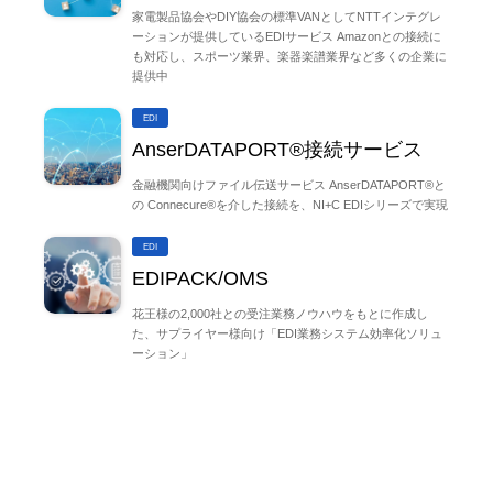
家電製品協会やDIY協会の標準VANとしてNTTインテグレ
ーションが提供しているEDIサービス Amazonとの接続に
も対応し、スポーツ業界、楽器楽譜業界など多くの企業に
提供中
EDI
AnserDATAPORT®接続サービス
金融機関向けファイル伝送サービス AnserDATAPORT®と
の Connecure®を介した接続を、NI+C EDIシリーズで実現
EDI
EDIPACK/OMS
花王様の2,000社との受注業務ノウハウをもとに作成し
た、サプライヤー様向け「EDI業務システム効率化ソリュ
ーション」