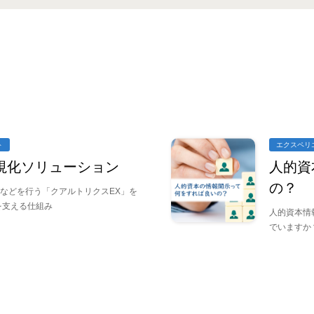
ト
エクスペリ
可視化ソリューション
人的資
の？
などを行う「クアルトリクスEX」を
を支える仕組み
人的資本情
でいますか