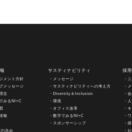
情報
サスティナビリティ
採
ジメント方針
メッセージ
ニ
プメッセージ
サスティナビリティへの考え方
メ
理念
Diversity＆Inclusion
会
でみるNI+C
環境
人
図
オフィス改革
キ
情報
数字でみるNI+C
ワ
スポンサーシップ
採
+Cの歩み
お