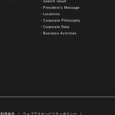
Search result
President’s Message
Locations
Corporate Philosophy
Corporate Data
Business Activities
て
ご利用条件
ウェブアクセシビリティポリシー