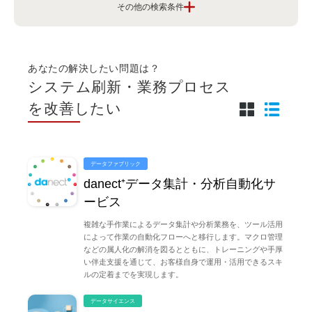
課題から探す
クラウドとシステム運用を安心して利用し
たい
あなたの解決したい問題は？
システム刷新・業務プロセス
ITを活用した人材や働き方の改善を進めた
を改善したい
い
業務プロセスや業務効率化を実現したい
データファブリック
danect⁺データ集計・分析自動化サ
ービス
顧客や従業員の体験を向上させたい
複雑な手作業によるデータ集計や分析業務を、ツール活用
によって作業の自動化フローへと移行します。マクロ管理
などの属人化の解消を図るとともに、トレーニングや手厚
セキュリティを強化して安心感を持ちたい
い伴走支援を通じて、お客様自身で運用・活用できるスキ
ルの定着までを実現します。
新しい挑戦でビジネスを変革したい
データサイエンス