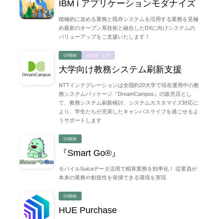
IBM i アプリケーションモダナイズ
積極的に攻める業務と既存システムを活用する業務を見極
め最新のオープン系技術と融合したDXに向けシステムの
バリューアップをご支援いたします！
DX開発
自治体・公共
大学向け教務システム刷新支援
NTTインテグレーションは全国約20大学で現在運用中の教
務システムパッケージ『DreamCampus』の販売店とし
て、教務システム刷新検討、システムカスタマイズ対応に
より、学生たちが充実したキャンパスライフを過ごせるよ
うサポートします
DX開発
『Smart Go®』
モバイルSuicaデータ活用で精算業務を効率化！ 従業員が
本来の業務や創造性を発揮できる環境を実現
DX開発
HUE Purchase