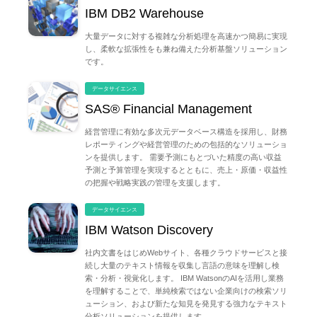
IBM DB2 Warehouse
大量データに対する複雑な分析処理を高速かつ簡易に実現
し、柔軟な拡張性をも兼ね備えた分析基盤ソリューション
です。
データサイエンス
SAS® Financial Management
経営管理に有効な多次元データベース構造を採用し、財務
レポーティングや経営管理のための包括的なソリューショ
ンを提供します。 需要予測にもとづいた精度の高い収益
予測と予算管理を実現するとともに、売上・原価・収益性
の把握や戦略実践の管理を支援します。
データサイエンス
IBM Watson Discovery
社内文書をはじめWebサイト、各種クラウドサービスと接
続し大量のテキスト情報を収集し言語の意味を理解し検
索・分析・視覚化します。 IBM WatsonのAIを活用し業務
を理解することで、単純検索ではない企業向けの検索ソリ
ューション、および新たな知見を発見する強力なテキスト
分析ソリューションを提供します。