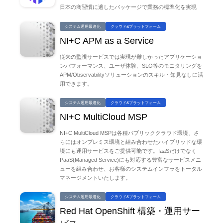
日本の商習慣に適したパッケージで業務の標準化を実現
システム運用最適化
クラウド&プラットフォーム
NI+C APM as a Service
従来の監視サービスでは実現が難しかったアプリケーショ
ンパフォーマンス、ユーザ体験、SLO等のモニタリングを
APM/Observabilityソリューションのスキル・知見なしに活
用できます。
システム運用最適化
クラウド&プラットフォーム
NI+C MultiCloud MSP
NI+C MultiCloud MSPは各種パブリッククラウド環境、さ
らにはオンプレミス環境と組み合わせたハイブリッドな環
境にも運用サービスをご提供可能です。IaaSだけでなく
PaaS(Managed Service)にも対応する豊富なサービスメニ
ューを組み合わせ、お客様のシステムインフラをトータル
マネージメントいたします。
システム運用最適化
クラウド&プラットフォーム
Red Hat OpenShift 構築・運用サー