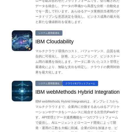
ローを組み合わせたプラットフォームです。切り離された
データを統合し、データの準備から高度な分析・自動化ま
でを一貫して行います。あらゆるデータ業務担当者間のデ
ータドリブンな意思決定を強化し、ビジネス成果の最大化
と新たな価値創出を促進します。
システム運用最適化
IBM Cloudability
マルチクラウド環境のコスト、パフォーマンス、品質を統
合的に可視化し、財務、エンジニアリング、ビジネスチー
ム間の連携を強化します。データに基づいたコスト管理と
最適化により、無駄な支出を特定し、クラウドの費用対効
果を最大化します。
システム運用最適化
クラウド&プラットフォーム
IBM webMethods Hybrid Integration
IBM webMethods Hybrid Integrationは、オンプレミスから
マルチクラウドまで、企業内に分散するあらゆるアプリケ
ーションやデータをシームレスに統合する次世代iPaaSで
す。API管理とデータ連携機能を一つのプラットフォーム
で提供し、AIエージェントとローコード開発によって開
発・運用の工数を大幅に削減。企業のDXを加速させ、ビ