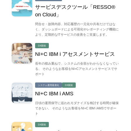
サービスデスクツール「RESSO®
on Cloud」
問合せ・故障内容、対応履歴の一元化や共有だけではな
く、ダッシュボードによる可視化やレポーティング機能に
より、定期的なITサービスの改善をご支援します。
DX開発
NI+C IBM i アセスメントサービス
長年の積み重ねで、システムの全容がわからなくなってい
る、 そのようなお客様をNI+Cアセスメントサービスでサ
ポート
システム運用最適化
DX開発
NI+C IBM i AMS
日頃の運用保守に追われモダナイズを検討する時間が確保
できない、 そのようなお客様をNI+C IBM i AMSでサポー
ト
DX開発