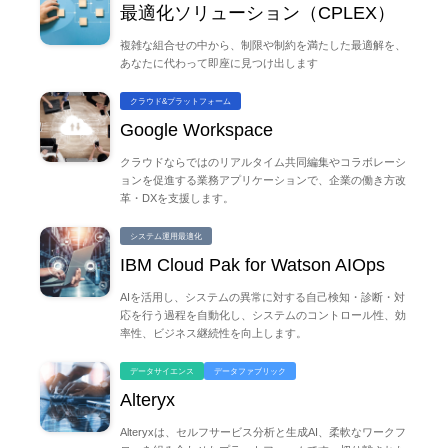
最適化ソリューション（CPLEX）
通信ネットワークを安心して利用したい
複雑な組合せの中から、制限や制約を満たした最適解を、
あなたに代わって即座に見つけ出します
業界別導入事例を見る
クラウド&プラットフォーム
Google Workspace
ヘルスケア・医療
自治体・公共・公益・教育
クラウドならではのリアルタイム共同編集やコラボレーシ
ョンを促進する業務アプリケーションで、企業の働き方改
革・DXを支援します。
流通業・小売り
サービス業
システム運用最適化
IBM Cloud Pak for Watson AIOps
通信業・メディア
製造業
AIを活用し、システムの異常に対する自己検知・診断・対
応を行う過程を自動化し、システムのコントロール性、効
率性、ビジネス継続性を向上します。
金融業
データサイエンス
データファブリック
Alteryx
Alteryxは、セルフサービス分析と生成AI、柔軟なワークフ