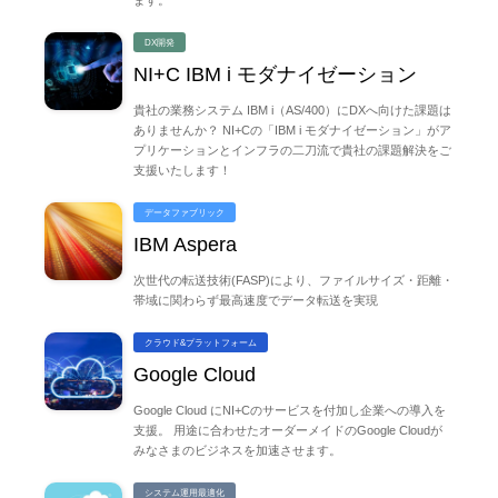
ます。
DX開発
NI+C IBM i モダナイゼーション
貴社の業務システム IBM i（AS/400）にDXへ向けた課題は
ありませんか？ NI+Cの「IBM i モダナイゼーション」がア
プリケーションとインフラの二刀流で貴社の課題解決をご
支援いたします！
データファブリック
IBM Aspera
次世代の転送技術(FASP)により、ファイルサイズ・距離・
帯域に関わらず最高速度でデータ転送を実現
クラウド&プラットフォーム
Google Cloud
Google Cloud にNI+Cのサービスを付加し企業への導入を
支援。 用途に合わせたオーダーメイドのGoogle Cloudが
みなさまのビジネスを加速させます。
システム運用最適化