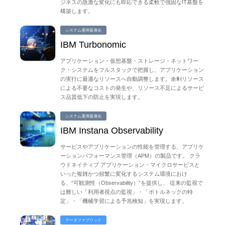
ジネスの急激な変化にも即応できる柔軟で強固なIT基盤を
構築します。
システム運用最適化
IBM Turbonomic
アプリケーション・仮想基盤・ストレージ・ネットワー
ク・システムをフルスタックで把握し、アプリケーション
の実行に最適なリソースへ自動調整します。余剰リソース
による不要なコストの発生や、リソース不足によるサービ
ス品質低下の防止を実現します。
システム運用最適化
IBM Instana Observability
サービスやアプリケーションの性能を管理する、アプリケ
ーションパフォーマンス管理（APM）の製品です。 クラ
ウドネイティブ アプリケーション・マイクロサービスと
いった複雑かつ頻繁に変化するシステム環境におけ
る、“可観測性（Observability）”を提供し、 従来の監視で
は難しい「利用者視点の監視」・「ボトルネックの特
定」・「機械学習による予兆検知」を実現します。
データファブリック