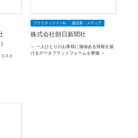
アナリティクス / AI
通信業・メディア
社
株式会社朝日新聞社
例）
～ 一人ひとりのお客様に価値ある情報を届
けるデータプラットフォームを整備 ～
ドコスト