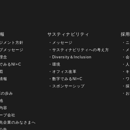
情報
サスティナビリティ
採
ジメント方針
メッセージ
ニ
プメッセージ
サスティナビリティへの考え方
メ
理念
Diversity＆Inclusion
会
でみるNI+C
環境
人
図
オフィス改革
キ
情報
数字でみるNI+C
ワ
スポンサーシップ
採
+Cの歩み
お
地
内容
ープ会社
先企業のみなさまへ
公告