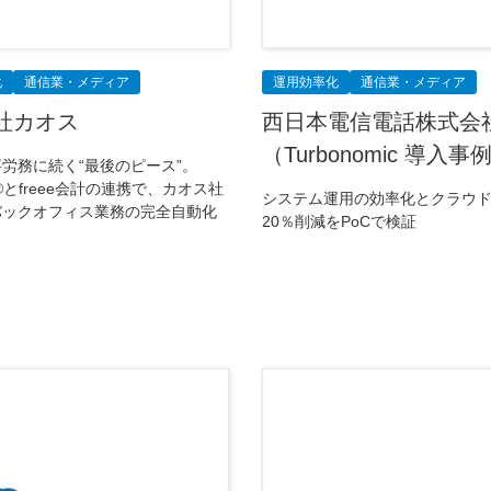
化
通信業・メディア
運用効率化
通信業・メディア
社カオス
西日本電信電話株式会
（Turbonomic 導入事
労務に続く“最後のピース”。
Go®とfreee会計の連携で、カオス社
システム運用の効率化とクラウ
バックオフィス業務の完全自動化
20％削減をPoCで検証