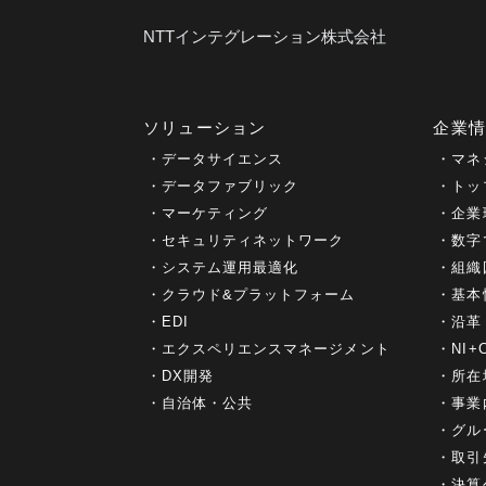
NTTインテグレーション株式会社
ソリューション
企業
データサイエンス
マネ
データファブリック
トッ
マーケティング
企業
セキュリティネットワーク
数字
システム運用最適化
組織
クラウド&プラットフォーム
基本
EDI
沿革
エクスペリエンスマネージメント
NI
DX開発
所在
自治体・公共
事業
グル
取引
決算