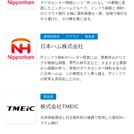
データセンター閉鎖という “ 待ったなし ” の事態に直
面したニッポンハムグループ。インフラ刷新と IBM i
のクラウド移行 を軸に基幹基盤を一新。短期で移行を
やり遂げた、その舞台裏に迫る。
運用効率化
クラウド
製造業
日本ハム株式会社
ITインフラ移転やベンダー変更には、業務停止のリス
クや複雑な調整、専門人材不足など、さまざまな要因
から困難が伴う。突然のデータセンター移転を迫られ
た日本ハムは、この事態をどう乗り越え、ITインフラ
の変革を具現化したのか。
製造業
株式会社TMEIC
日本情報通信と日立製作所の連携で実現した新EDIシ
ステム移行