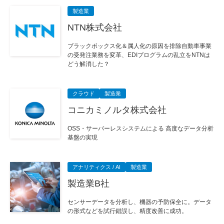
製造業
NTN株式会社
ブラックボックス化＆属人化の原因を排除自動車事業
の受発注業務を変革、EDIプログラムの乱立をNTNは
どう解消した？
クラウド
製造業
コニカミノルタ株式会社
OSS・サーバーレスシステムによる 高度なデータ分析
基盤の実現
アナリティクス / AI
製造業
製造業B社
センサーデータを分析し、機器の予防保全に。データ
の形式などを試行錯誤し、精度改善に成功。