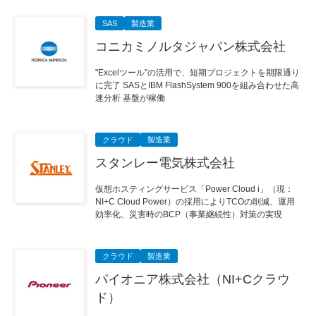
SAS
製造業
コニカミノルタジャパン株式会社
"Excelツール"の活用で、短期プロジェクトを期限通り
に完了 SASとIBM FlashSystem 900を組み合わせた高
速分析 基盤が稼働
クラウド
製造業
スタンレー電気株式会社
仮想ホスティングサービス「Power Cloud i」（現：
NI+C Cloud Power）の採用によりTCOの削減、運用
効率化、災害時のBCP（事業継続性）対策の実現
クラウド
製造業
パイオニア株式会社（NI+Cクラウ
ド）