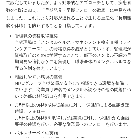
て設定していましたが、より効果的なアプローチとして、疾患者
数の削減に加え、「早期発見・早期フォローの徹底」に軸足を移
しました。これにより対応が遅れることで生じる重症化（長期離
脱や休職）を防止することを目指しています。
管理職の資格取得推奨
全管理職に「メンタルヘルス・マネジメント検定Ⅱ種（ライ
ンケアコース）」の資格取得を必須としています。管理職が
資格取得のために学習することで、部下のメンタル不調の早
期発見や適切なケアを実現し、職場全体のメンタルヘルスを
守る体制を整えています。
相談しやすい環境の整備
NI+Cグループ全従業員が安心して相談できる環境を整備し
ています。従業員は匿名でメンタル不調やその他の問題につ
いて外部の相談窓口を利用できます。
月5日以上の休暇取得従業員に対し、保健師による面談要望
確認、フォロー
月5日以上の休暇を取得した従業員に対し、保健師から面談
要望の確認を行い、必要な従業員へのフォローを行います。
パルスサーベイの実施