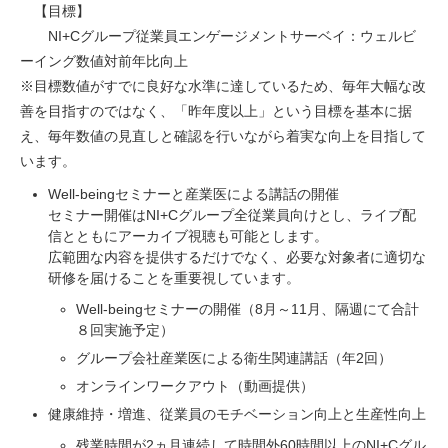
【目標】
NI+Cグループ従業員エンゲージメントサーベイ：ウェルビ
ーイング数値対前年比向上
※目標数値がすでに良好な水準に達しているため、毎年大幅な改
善を目指すのではなく、「昨年度以上」という目標を基本に据
え、毎年数値の見直しと確認を行いながら着実な向上を目指して
います。
Well-beingセミナーと産業医による講話の開催
セミナー開催はNI+Cグループ全従業員向けとし、ライブ配
信とともにアーカイブ視聴も可能とします。
広範囲な内容を提供するだけでなく、必要な対象者に適切な
研修を届けることを重要視しています。
Well-beingセミナーの開催（8月～11月、隔週にて合計
８回実施予定）
グループ会社産業医による衛生関連講話（年2回）
オンラインワークアウト（動画提供）
健康維持・増進、従業員のモチベーション向上と生産性向上
残業時間が2ヵ月連続して時間外60時間以上のNI+Cグル