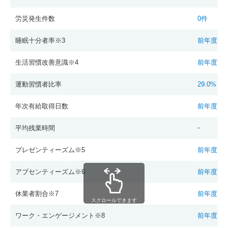
労災発生件数
0件
睡眠十分者率※3
前年度以
生活習慣改善意識※4
前年度以
運動習慣者比率
29.0%
年次有給取得日数
前年度以
平均残業時間
ｰ
プレゼンティーズム※5
前年度以
アブセンティーズム※6
前年度以
休業者割合※7
前年度以
スクロールできます
ワーク・エンゲージメント※8
前年度以