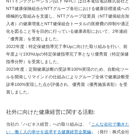
NTTインテグレーション(以下 NI+C）は日本電信電話株式会社と
NTT健康保険組合がNTTグループ各社における健康目標達成への
積極的な取組みを支援し、NTTグループ従業員（NTT健保組合加
入者）の健康増進とNTT健保組合トータルの医療費の抑制や適正
化を図ること等を目的に行っている健康表彰において、2年連続
「優秀賞」を受賞しました。
2022年度：特定保健指導完了率Upに向けた取り組みを行い、
前
年度より193%Upの特定保健指導完了率
となり
優秀賞（特定保健
指導分野）
を受賞しました。
2023年度：定期健康診断の受診率100%実現のため、自動化ツー
ルを開発しリマインドの仕組みにより
グループ全体で健康診断受
診率100%実現
した点が評価され、優秀賞（優秀施策表彰）を受
賞しました。
社外に向けた健康経営に関する活動:
当社の「ハピネス経営」への取り組みは、『
こんな会社で働きた
い 働く人の幸せを追求する健康経営企業編
』（発行：株式会社