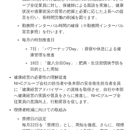
ープ全従業員に対し、保健師による面談を実施し、健康
状況や過重状況の背景の把握と必要に応じた上長への提
言を行い、長時間労働の削減を図ります。
勤務間インターバル時間の確保（※勤務間インターバル
宣言参照）を行います。
毎月の特別推進日
7日：「パワーナップDay」：昼寝や休息による健
康管理を推進
18日：「腹八分目Day」：肥満・生活習慣病予防を
目的とした周知
健康経営の必要性の理解促進
NI+Cグループ会社の担当者や各本部の安全衛生担当者全員
に「健康経営アドバイザー」の資格を取得させ、自社や本部
へ健康経営の実践や普及をさらに推進し、NI+Cグループ全
従業員の意識向上、行動変容を促します。
喫煙者軽減に向けての取組み
禁煙日の設定
毎月22日を「禁煙日」とし、周知を徹底。さらに、喫煙