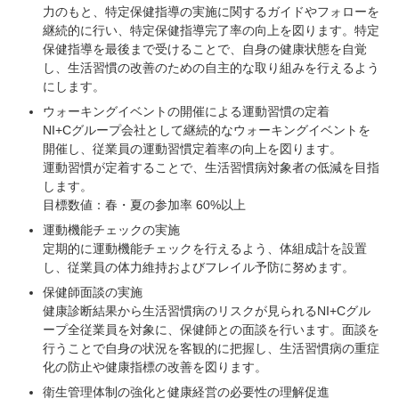
力のもと、特定保健指導の実施に関するガイドやフォローを
継続的に行い、特定保健指導完了率の向上を図ります。特定
保健指導を最後まで受けることで、自身の健康状態を自覚
し、生活習慣の改善のための自主的な取り組みを行えるよう
にします。
ウォーキングイベントの開催による運動習慣の定着
NI+Cグループ会社として継続的なウォーキングイベントを
開催し、従業員の運動習慣定着率の向上を図ります。
運動習慣が定着することで、生活習慣病対象者の低減を目指
します。
目標数値：春・夏の参加率 60%以上
運動機能チェックの実施
定期的に運動機能チェックを行えるよう、体組成計を設置
し、従業員の体力維持およびフレイル予防に努めます。
保健師面談の実施
健康診断結果から生活習慣病のリスクが見られるNI+Cグル
ープ全従業員を対象に、保健師との面談を行います。面談を
行うことで自身の状況を客観的に把握し、生活習慣病の重症
化の防止や健康指標の改善を図ります。
衛生管理体制の強化と健康経営の必要性の理解促進