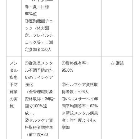
春・夏：目標
60%超
③運動機能チェ
ック（体力測
定、フレイルチ
ェック等）：測
定参加者130人
メン
①従業員メンタ
①資格保有率：
△ 継続
タル
ル不調予防のた
95.8%
疾患
めのラインケア
予防
強化
②セルフケア資格取
施策
（全管理職対象
得者数：+26人
の実
資格取得：3年計
③パルスサーベイ年
施
画で100%達
間平均回答率：62%
成）。
※新規メンタル疾患
②セルフケア資
者：昨年度より4人
格取得者増推進
増加
（前年度+20