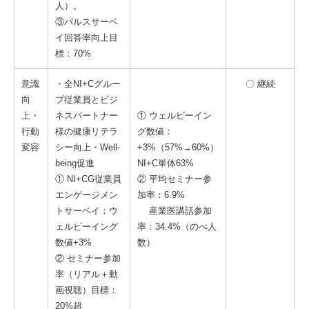
人）。
③パルスサーベ
イ回答率向上目
標：70%
意識
・全NI+Cグルー
〇 継続
向
プ従業員とビジ
上・
ネスパートナー
① ウェルビーイン
行動
様の健康リテラ
グ数値：
変容
シー向上・Well-
+3%（57%→60%）
being促進
NI+C単体63%
① NI+CG従業員
② 平均セミナー参
エンゲージメン
加率：6.9%
トサーベイ：ウ
産業医講話参加
ェルビーイング
率：34.4%（のべ人
数値+3%
数）
② セミナー参加
率（リアル＋動
画視聴）目標：
20%超