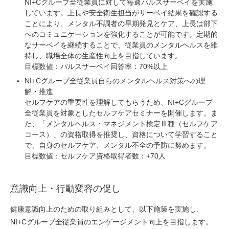
NI+Cグループ全従業員に対して毎週パルスサーベイを実施
しています。上長や安全衛生担当がサーベイ結果を確認する
ことにより、メンタル不調者の早期発見とケア、上長は部下
へのコミュニケーションを強化することが可能です。定期的
なサーベイを継続することで、従業員のメンタルヘルスを維
持し、職場全体の生産性向上を目指しています。
目標数値：パルスサーベイ回答率：70%以上
NI+Cグループ全従業員自らのメンタルヘルス対策への理
解・推進
セルフケアの重要性を理解してもらうため、NI+Cグループ
全従業員を対象としたセルフケアセミナーを開催します。ま
た、「メンタルヘルス・マネジメント検定Ⅲ種（セルフケア
コース）」の資格取得を推奨し、資格について学習すること
で、自身のセルフケア、メンタル不全の予防に努めます。
目標数値：セルフケア資格取得者数：+70人
意識向上・行動変容の促し
健康意識向上のための取り組みとして、以下施策を実施し、
NI+Cグループ全従業員のエンゲージメント向上を目指します。