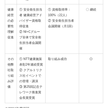
健康
① 安全衛生担当
① 資格取得率：
〇 継続
経営
者 健康経営アド
100%（22人）
の必
バイザー資格取
② 安全衛生担当者
要性
得促進
会議開催（月1回）
理解
② NI+Cグルー
促進
プ全体で安全衛
生担当者会議開
催
その
① NTT健康施策
取り組み成功
◎
他弊
表彰2年連続受賞
社取
② クアルトリク
り組
ス社イベントで
み評
の登壇・講演
価
③ 第25回記念テ
レワーク推進賞
会長賞受賞