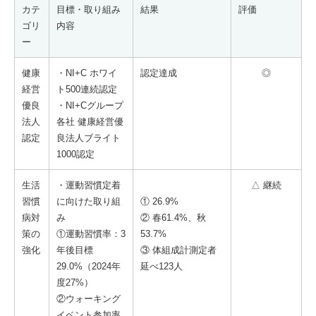
カテ
目標・取り組み
結果
評価
ゴリ
内容
ー
健康
・NI+C ホワイ
認定達成
◎
経営
ト500連続認定
優良
・NI+Cグループ
法人
各社 健康経営優
認定
良法人ブライト
1000認定
生活
・運動習慣定着
△ 継続
習慣
に向けた取り組
① 26.9%
病対
み
② 春61.4%、秋
策の
①運動習慣率：3
53.7%
強化
年後目標
③ 体組成計測定者
29.0%（2024年
延べ123人
度27%）
②ウォーキング
イベント参加率