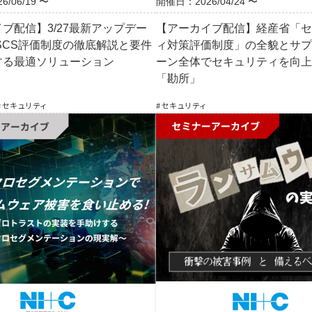
/06/19 〜
開催日：2026/04/24 〜
ブ配信】3/27最新アップデー
【アーカイブ配信】経産省「セ
SCS評価制度の徹底解説と要件
ィ対策評価制度」の全貌とサプ
する最適ソリューション
ーン全体でセキュリティを向上
「勘所」
# セキュリティ
# セキュリティ