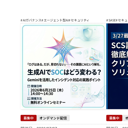
# AIガバナンス
# エージェント型AI
# セキュリティ
# SASE
# セキ
募集中
オンデマンド配信
募集中