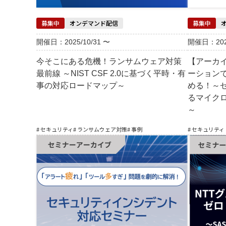
募集中
オンデマンド配信
募集中
開催日：2025/10/31 〜
開催日：2024
今そこにある危機！ランサムウェア対策
【アーカ
最前線 ～NIST CSF 2.0に基づく平時・有
ーション
事の対応ロードマップ～
める！～
るマイク
～
# セキュリティ
# ランサムウェア対策
# 事例
# セキュリティ