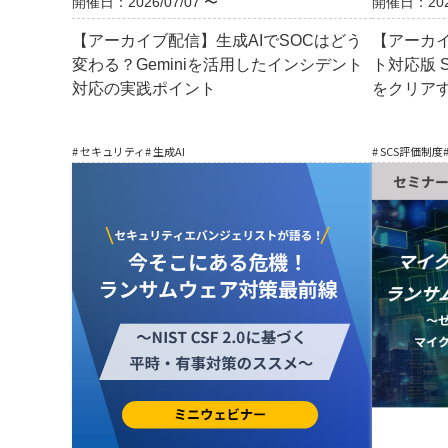
開催日：2026/07/07 〜
開催日：2026
【アーカイブ配信】生成AIでSOCはどう
【アーカイ
変わる？Geminiを活用したインシデント
ト対応版 
対応の実践ポイント
をクリア
# セキュリティ
# 生成AI
# SCS評価制度