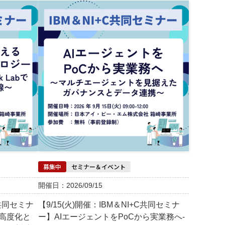
募集中
セミナー＆イベント
開催日：2026/09/15
C共同セミナ
【9/15(火)開催：IBM＆NI+C共同セミナ
T高度化と
ー】AIエージェントをPoCから実業務へ-