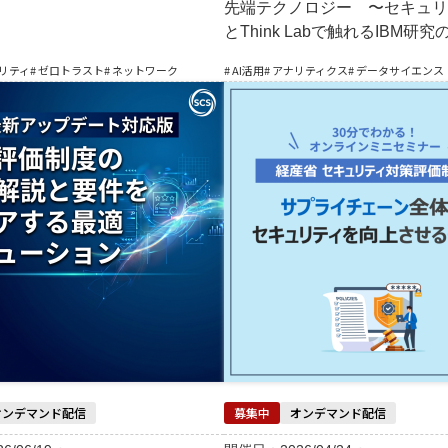
先端テクノロジー 〜セキュリ
とThink Labで触れるIBM研
ュリティ
# ゼロトラスト
# ネットワーク
# AI活用
# アナリティクス
# データサイエンス
オンデマンド配信
募集中
オンデマンド配信