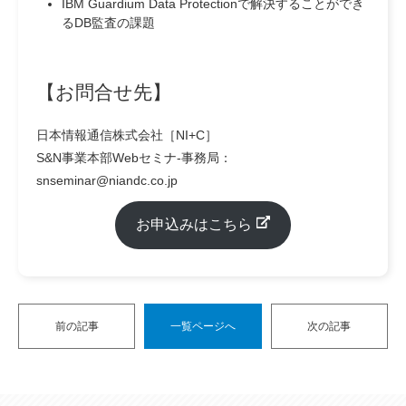
IBM Guardium Data Protectionで解決することができ
るDB監査の課題
【お問合せ先】
日本情報通信株式会社［NI+C］
S&N事業本部Webセミナ-事務局：
snseminar@niandc.co.jp
お申込みはこちら
前の記事
一覧ページへ
次の記事