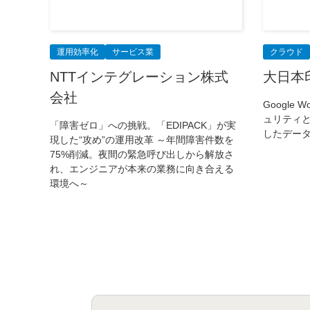
運用効率化
サービス業
クラウド
NTTインテグレーション株式
大日本
会社
Google
ュリティ
「障害ゼロ」への挑戦。「EDIPACK」が実
したデー
現した“攻め”の運用改革 ～年間障害件数を
75%削減。夜間の緊急呼び出しから解放さ
れ、エンジニアが本来の業務に向き合える
環境へ～