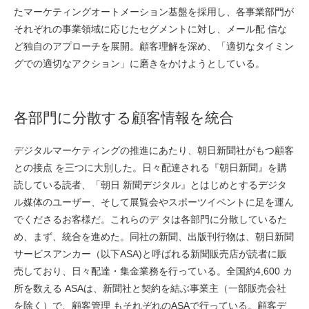
たマーケティングオートメーション基盤を採用し、各事業部門が
それぞれの事業領域に応じたセグメントに対し、メール配 信な
ど独自のアプローチを展開。顧客理解を深め、「適切なタイミン
グでの適切なアクション」に磨きをかけようとしている。
各部門に分散する顧客情報を統合
デジタルマーケティングの推進にあたり、朝日新聞社がもつ顧客
との接点 を三つに大別した。日々配達される『朝日新聞』を購
読している読者、「朝日 新聞デジタル』とはじめとするデジタ
ル媒体のユーザー、そして展覧会やスポーツイベントに足を運ん
でくださるお客様だ。これらのデ タは各部門に分散しているた
め、まず、統合を進めた。同社の新聞、出版刊行物は、朝日新聞
サービスアンカー（以下ASA)と呼ばれる新聞販売店が読者に販
売しており、日々配達・集金業務を行っている。全国約4,600 カ
所を数える ASAは、新聞社と契約を結ぶ事業主（一部販売会社
を除く）で、顧客管理 もそれぞれのASAで行っている。顧客デ