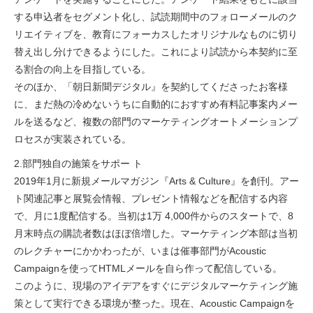
する申込者をセグメント化し、試読期間中のフォローメールのク
リエイティブを、教育にフォーカスしたオリジナルなものに切り
替え出し分けできるようにした。これにより試読から本契約に至
る割合の向上を目指している。
そのほか、「朝日新聞デジタル』を契約してくださったお客様
に、まだ熱の冷めないうちに自動的におすすめ有料記事案内メー
ルを送るなど、複数の部門のマーケティングオートメーションプ
ロセスが実装されている。
2.部門独自の施策をサポー ト
2019年1月に新規メールマガジン『Arts & Culture』を創刊。アー
ト関連記事と展覧会情報、プレゼント情報などを配信する内容
で、月に1度配信する。当初は1万 4,000件からのスタートで、8
月末時点の購読者数はほぼ倍増した。マーケティング本部は当初
のレクチャーにかかわったが、いまは催事部門がAcoustic
Campaignを使ってHTMLメールを自ら作って配信している。
このように、現場のアイデアをすぐにデジタルマーケティング施
策として実行できる環境が整った。現在、Acoustic Campaignを