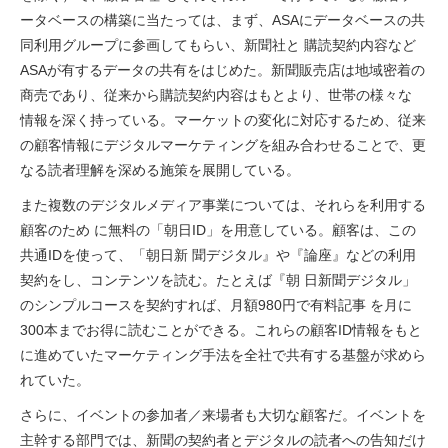
ータベースの構築に当たっては、まず、ASAにデータベースの共
同利用グループに参画してもらい、新聞社と 購読契約内容など
ASAが有するデータの共有をはじめた。新聞販売店は地域密着の
商売であり、従来から購読契約内容はもとより、世帯の様々な
情報を深く持っている。マーケットの変化に対応するため、従来
の顧客情報にデジタルマーケティングを組み合わせることで、更
なる読者理解を深める施策を展開している。
また複数のデジタルメディア事業については、それらを利用する
顧客のため に無料の「朝日ID」を用意している。顧客は、この
共通IDを使って、「朝日新 聞デジタル』や『論座』などの利用
契約をし、コンテンツを読む。たとえば『朝 日新聞デジタル」
のシンプルコースを契約すれば、月額980円で有料記事 を月に
300本までお得に読むことができる。これらの顧客ID情報をもと
に進めていたマーケティング手法を全社で共有する基盤が求めら
れていた。
さらに、イベントの参加者／来場者も大切な顧客だ。イベントを
主幹する部門では、新聞の契約者とデジタルの読者への告知だけ