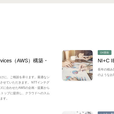
DX開発
ervices（AWS）構築・
NI+C
長年の積み
のようなお
向けに、ご相談を承ります。最適なシ
させていただきます。 NTTインテグ
ズに合わせたAWSの企画・提案から
ストップに提供し、クラウドへのスム
ます。
システム運