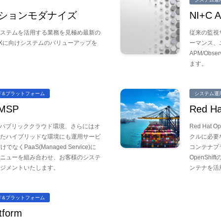
ケーションモダナイズ
NI+C A
ステムを活用する業務を見極め最新の
従来の監視
Xに向けシステムのバリューアップを
ーマンス、
APM/Ob
ます。
ド&プラットフォーム
システム運
 MSP
Red 
MSPは各種パブリッククラウド環境、さらにはオ
Red Hat
たハイブリッドな環境にも運用サービ
クルに必要
くPaaS(Managed Service)に
コンテナプ
ニューを組み合わせ、お客様のシステ
OpenSh
ージメントいたします。
ンテナを活
ド&プラットフォーム
tform