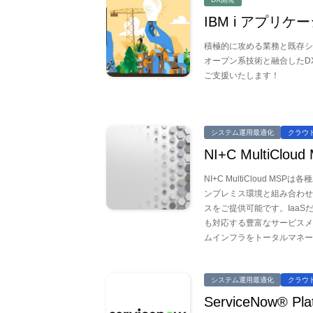
IBM i アプリ
積極的に攻める業務と既存シ
オープン系技術と融合したD
ご支援いたします！
システム運用最適化
クラウ
NI+C MultiCloud
NI+C MultiCloud 
ンプレミス環境と組み合わせ
スをご提供可能です。IaaSだけでな
も対応する豊富なサービスメ
ムインフラをトータルマネ
システム運用最適化
クラウ
ServiceNow® Pla