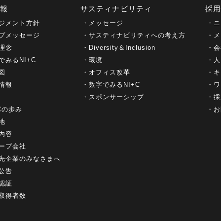
情報
サスティナビリティ
採
ジメント方針
メッセージ
ニ
プメッセージ
サスティナビリティへの考え方
メ
理念
Diversity＆Inclusion
会
でみるNI+C
環境
人
図
オフィス改革
キ
情報
数字でみるNI+C
ワ
スポンサーシップ
採
+Cの歩み
お
地
内容
ープ会社
先企業のみなさまへ
公告
認証
取得者数