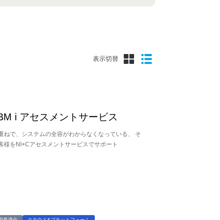
表示切替
 IBM i アセスメントサービス
重ねで、システムの全容がわからなくなっている、 そ
客様をNI+Cアセスメントサービスでサポート
用最適化
クラウド&プラットフォーム