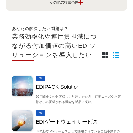
課題から探す
クラウドとシステム運用を安心して利用し
たい
あなたの解決したい問題は？
業務効率化や運用負担減につ
ITを活用した人材や働き方の改善を進めた
ながる付加価値の高いEDIソ
い
リューションを導入したい
業務プロセスや業務効率化を実現したい
EDI
EDIPACK Solution
顧客や従業員の体験を向上させたい
20年間多くのお客様にご利用いただき、市場ニーズやお客
様からの要望される機能を製品に反映。
セキュリティを強化して安心感を持ちたい
EDI
EDIゲートウェイサービス
新しい挑戦でビジネスを変革したい
JNX上のVANサービスとして採用されている自動車業界の