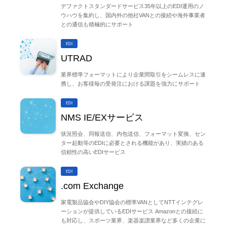
デファクトスタンダードサービス35年以上のEDI運用のノ
ウハウを集約し、国内外の他社VANとの接続や海外事業者
通信ネットワークを安心して利用したい
との通信も積極的にサポート
EDI
業界別導入事例を見る
UTRAD
ヘルスケア・医療
自治体・公共・公益・教育
業界標準フォーマットにより企業間取引をシームレスに連
携し、お客様毎の受発注における課題を強力にサポート
EDI
流通業・小売り
サービス業
NMS IE/EXサービス
状況照会、同報送信、内包送信、フォーマット変換、セン
通信業・メディア
製造業
ター起動等のEDIに必要とされる機能があり、実績のある
信頼性の高いEDIサービス
EDI
金融業
.com Exchange
家電製品協会やDIY協会の標準VANとしてNTTインテグレ
ーションが提供しているEDIサービス Amazonとの接続に
も対応し、スポーツ業界、楽器楽譜業界など多くの企業に