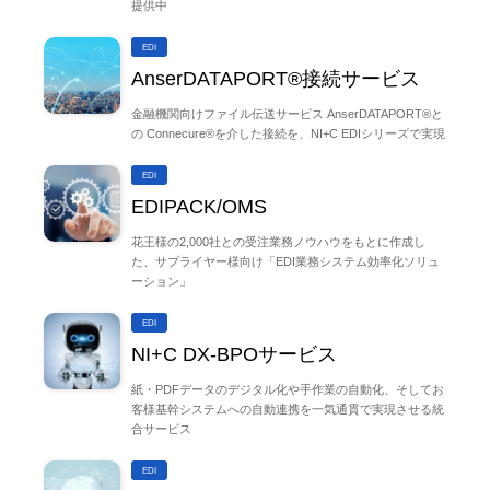
提供中
EDI
AnserDATAPORT®接続サービス
金融機関向けファイル伝送サービス AnserDATAPORT®と
の Connecure®を介した接続を、NI+C EDIシリーズで実現
EDI
EDIPACK/OMS
花王様の2,000社との受注業務ノウハウをもとに作成し
た、サプライヤー様向け「EDI業務システム効率化ソリュ
ーション」
EDI
NI+C DX-BPOサービス
紙・PDFデータのデジタル化や手作業の自動化、そしてお
客様基幹システムへの自動連携を一気通貫で実現させる統
合サービス
EDI