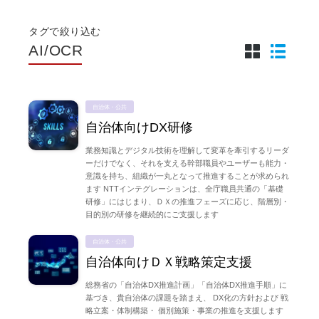
タグで絞り込む
AI/OCR
自治体・公共
自治体向けDX研修
業務知識とデジタル技術を理解して変革を牽引するリーダ
ーだけでなく、それを支える幹部職員やユーザーも能力・
意識を持ち、組織が一丸となって推進することが求められ
ます NTTインテグレーションは、全庁職員共通の「基礎
研修」にはじまり、ＤＸの推進フェーズに応じ、階層別・
目的別の研修を継続的にご支援します
自治体・公共
自治体向けＤＸ戦略策定支援
総務省の「自治体DX推進計画」「自治体DX推進手順」に
基づき、貴自治体の課題を踏まえ、 DX化の方針および 戦
略立案・体制構築・ 個別施策・事業の推進を支援します