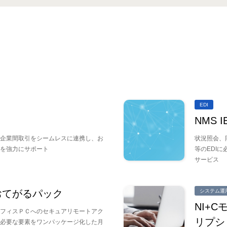
EDI
NMS 
企業間取引をシームレスに連携し、お
状況照会、
を強力にサポート
等のEDI
サービス
おてがるパック
システム運
NI+
フィスＰＣへのセキュアリモートアク
リプシ
必要な要素をワンパッケージ化した月