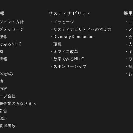
情報
サスティナビリティ
採
ジメント方針
メッセージ
ニ
プメッセージ
サスティナビリティへの考え方
メ
理念
Diversity＆Inclusion
会
でみるNI+C
環境
人
図
オフィス改革
キ
情報
数字でみるNI+C
ワ
スポンサーシップ
採
+Cの歩み
お
地
内容
ープ会社
先企業のみなさまへ
公告
認証
取得者数