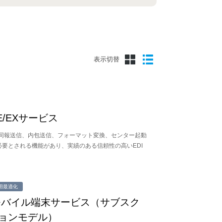
表示切替
IE/EXサービス
同報送信、内包送信、フォーマット変換、センター起動
に必要とされる機能があり、実績のある信頼性の高いEDI
用最適化
Cモバイル端末サービス（サブスク
ョンモデル）