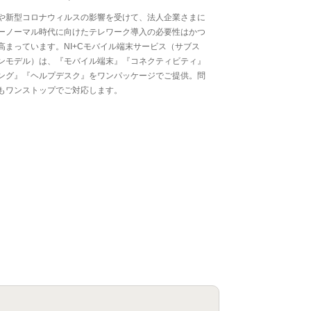
や新型コロナウィルスの影響を受けて、法人企業さまに
ーノーマル時代に向けたテレワーク導入の必要性はかつ
高まっています。NI+Cモバイル端末サービス（サブス
ンモデル）は、『モバイル端末』『コネクティビティ』
ング』『ヘルプデスク』をワンパッケージでご提供。問
もワンストップでご対応します。