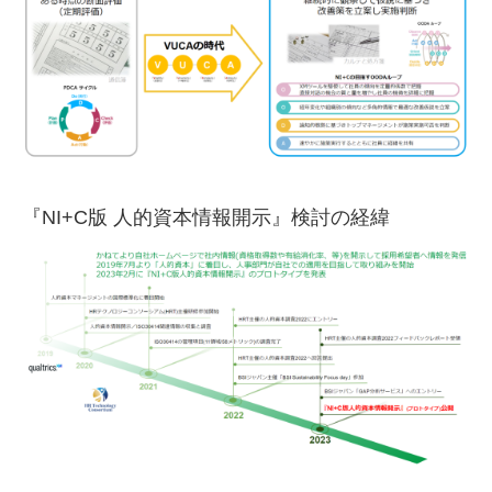
『NI+C版 人的資本情報開示』検討の経緯