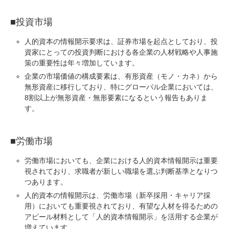
■投資市場
人的資本の情報開示要求は、証券市場を起点としており、
投
資家にとっての投資判断
における各企業の人材戦略や人事施
策の重要性は年々増加しています。
企業の市場価値の構成要素は、有形資産（モノ・カネ）から
無形資産に移行しており、特にグローバル企業においては、
8割以上が無形資産・無形要素
になるという報告もありま
す。
■労働市場
労働市場においても、企業における人的資本情報開示は重要
視されており、
求職者が新しい職場を選ぶ判断基準
となりつ
つあります。
人的資本の情報開示は、
労働市場（新卒採用・キャリア採
用）
においても重要視されており、
有望な人材を得るための
アピール材料
として「人的資本情報開示」を活用する企業が
増えています。