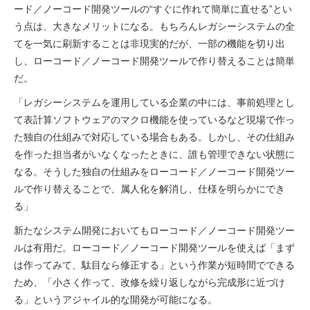
ード／ノーコード開発ツールの“すぐに作れて簡単に直せる”とい
う点は、大きなメリットになる。もちろんレガシーシステムの全
てを一気に刷新することは非現実的だが、一部の機能を切り出
し、ローコード／ノーコード開発ツールで作り替えることは簡単
だ。
「レガシーシステムを運用している企業の中には、事前処理とし
て表計算ソフトウェアのマクロ機能を使っているなど現場で作っ
た独自の仕組みで対応している場合もある。しかし、その仕組み
を作った担当者がいなくなったときに、誰も管理できない状態に
なる。そうした独自の仕組みをローコード／ノーコード開発ツー
ルで作り替えることで、属人化を解消し、仕様を明らかにでき
る」
新たなシステム開発においてもローコード／ノーコード開発ツー
ルは有用だ。ローコード／ノーコード開発ツールを使えば「まず
は作ってみて、駄目なら修正する」という作業が短時間でできる
ため、「小さく作って、改修を繰り返しながら完成形に近づけ
る」というアジャイル的な開発が可能になる。