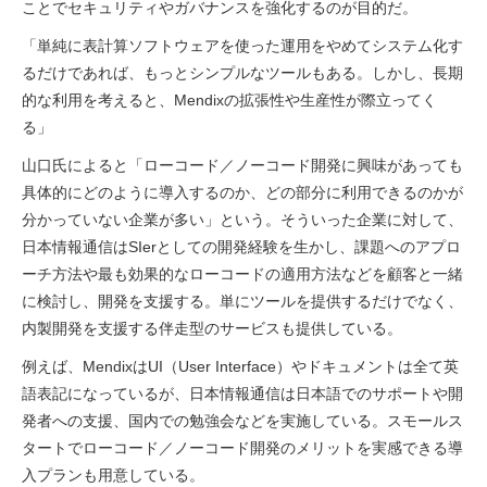
ことでセキュリティやガバナンスを強化するのが目的だ。
「単純に表計算ソフトウェアを使った運用をやめてシステム化す
るだけであれば、もっとシンプルなツールもある。しかし、長期
的な利用を考えると、Mendixの拡張性や生産性が際立ってく
る」
山口氏によると「ローコード／ノーコード開発に興味があっても
具体的にどのように導入するのか、どの部分に利用できるのかが
分かっていない企業が多い」という。そういった企業に対して、
日本情報通信はSIerとしての開発経験を生かし、課題へのアプロ
ーチ方法や最も効果的なローコードの適用方法などを顧客と一緒
に検討し、開発を支援する。単にツールを提供するだけでなく、
内製開発を支援する伴走型のサービスも提供している。
例えば、MendixはUI（User Interface）やドキュメントは全て英
語表記になっているが、日本情報通信は日本語でのサポートや開
発者への支援、国内での勉強会などを実施している。スモールス
タートでローコード／ノーコード開発のメリットを実感できる導
入プランも用意している。