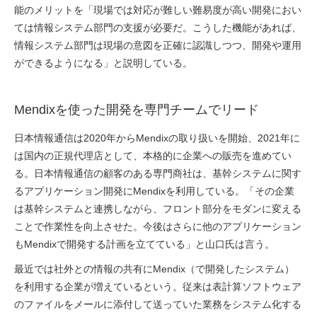
能のメリットを「現場では対応が難しい難易度が高い開発におい
ては情報システム部門の支援が必要だ。こうした機能があれば、
情報システム部門は現場の意図を正確に認識しつつ、開発や運用
ができるようになる」と説明している。
Mendixを使った開発を専門チームでリード
日本情報通信は2020年からMendixの取り扱いを開始、2021年に
は国内の正規代理店として、本格的に企業への販売を進めてい
る。日本情報通信の顧客のある専門商社は、基幹システムに関す
るアプリケーション開発にMendixを利用している。「その企業
は基幹システムと連携しながら、フロント部分をモダンに変える
ことで作業性を向上させた。今後はさらに他のアプリケーション
もMendixで開発する計画を立てている」と山口氏は言う。
最近では社外との情報の共有にMendix（で開発したシステム）
を利用する企業が増えているという。従来は表計算ソフトウェア
のファイルをメールに添付して送っていた業務をシステム化する