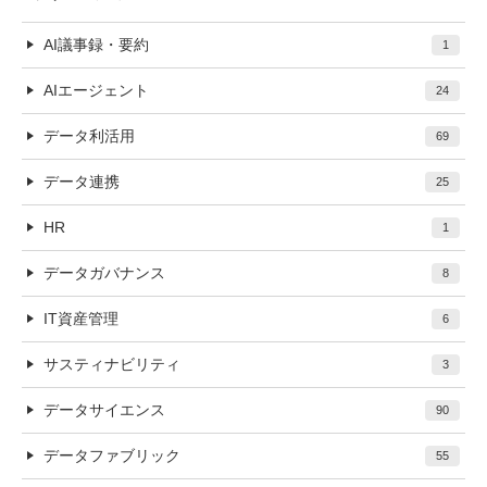
AI議事録・要約
1
AIエージェント
24
データ利活用
69
データ連携
25
HR
1
データガバナンス
8
IT資産管理
6
サスティナビリティ
3
データサイエンス
90
データファブリック
55