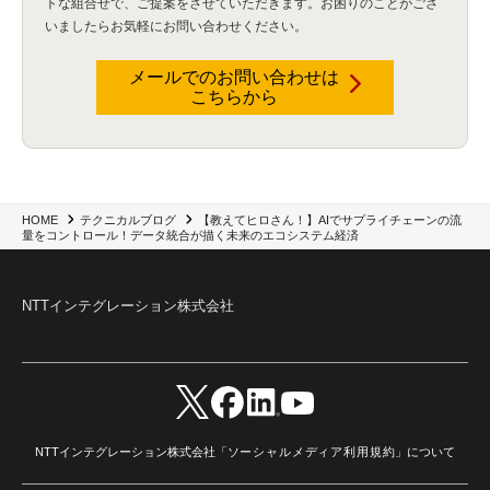
トな組合せで、
ご提案をさせていただきます。お困りのことがござ
USBメモリ
(1)
Think
(1)
外国送金
(1)
電帳法（電子帳簿保存法）
(1)
いましたらお気軽にお問い合わせください。
暗号化通信プロトコル（TLS 1.3）
(1)
SDPF
(1)
RSAC2025
(1)
RSA Conference
(1)
RSAカンファレンス
(1)
セキュリティ意識
(1)
databricks
(2)
コラム
(18)
SFA
(1)
dataiku
(2)
Zscaler
(5)
Veo 3
(1)
AI動画生成
(2)
イベントレポート
(1)
Qilin
(1)
メールでのお問い合わせは
RaaS
(3)
サプライチェーン
(2)
Z-FILTER
(1)
Gemini
(2)
セキュリティ教育
(2)
こちらから
未経験
(1)
MFA
(1)
データファブリック
(1)
データレイクハウスソリューション
(1)
CES 2026
(2)
ゼロトラストネットワーク
(3)
watsonx Orchestrate
(4)
Slack
(2)
wxo
(1)
プリビルドエージェント
(1)
自工会ガイドライン
(1)
脆弱性診断
(1)
SIEM
(1)
LLM
(1)
watsonx.ai
(1)
2025Zscalerアドカレンダー
(1)
#2025Zscalerアドカレンダー
(1)
Red Hat OpenShift
(2)
インフラモダナイズ
(2)
脱VMware
(2)
サイバーセキュリティ
(2)
IBM Cloud
(1)
Alteryx
(5)
Project BOB
(2)
【教えてヒロさん！】AIでサプライチェーンの流
HOME
テクニカルブログ
AI駆動型開発
(3)
Bob
(6)
Antigravity
(3)
AI駆動開発
(4)
量をコントロール！データ統合が描く未来のエコシステム経済
NI+Cインシデント緊急収束サービス
(1)
キャンペーン
(1)
DX開発
(3)
スマートゴー
(3)
Smart Go
(3)
AI駆動開発、Project BOB、生成AI活用
(1)
Bobathon
(3)
Alteryx One
(3)
ランサムウェア対策
(1)
Flow
(1)
Veo3.1
(1)
Apache Iceberg
(1)
パスキー
(1)
NTTインテグレーション株式会社
パスワードレス
(2)
AISecurity
(1)
SecurityforAI
(1)
AIforSecurity
(1)
受発注業務
(1)
部品サプライヤー
(1)
ALog
(1)
NI+Cセキュリティアリーナ
(1)
IBM Think 2026
(2)
SCS評価制度
(1)
サプライチェーン強化に向けたセキュリティ対策評価制度
(1)
マイグレーション
(1)
経費精算
(3)
AIツール
(1)
Fortinet
(1)
Fortigate
(1)
Fortibleed
(1)
ZDX
(1)
danect⁺
(1)
Treasure AI
(1)
AI議事録・要約
(1)
PLAUD - Plaud.ai
(1)
AI文字起こし・録音
(1)
NTTインテグレーション株式会社「
ソーシャルメディア利用規約
」について