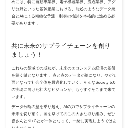
めには、特に自動車業界、電子機器業界、流通業界、アグ
リ分野といった基幹産業における、前述のようなデータ統
合とAIによる精緻な予測・制御の検討を本格的に進める必
要があります 。
共に未来のサプライチェーンを創り
ましょう！
これらの領域での成功が、未来のエコシステム経済の基盤
を築く鍵となります 。点と点のデータが線になり、やがて
面となって社会全体を最適化していく。そんなSociety 5.0
の実現に向けた壮大なビジョンが、もうすぐそこまで来て
います。
データ分断の壁を乗り越え、AIの力でサプライチェーンの
未来を切り拓く。国を挙げてのこの大きな取り組み、ぜひ
皆さんとNI+Cとが一体となって、一緒に実現しようではあ
りませんか！