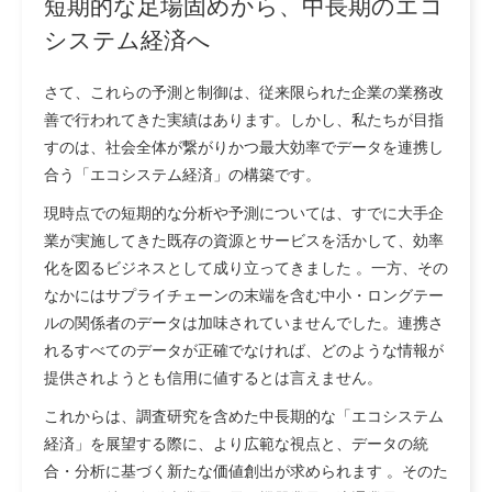
短期的な足場固めから、中長期のエコ
システム経済へ
さて、これらの予測と制御は、従来限られた企業の業務改
善で行われてきた実績はあります。しかし、私たちが目指
すのは、社会全体が繋がりかつ最大効率でデータを連携し
合う「エコシステム経済」の構築です。
現時点での短期的な分析や予測については、すでに大手企
業が実施してきた既存の資源とサービスを活かして、効率
化を図るビジネスとして成り立ってきました 。一方、その
なかにはサプライチェーンの末端を含む中小・ロングテー
ルの関係者のデータは加味されていませんでした。連携さ
れるすべてのデータが正確でなければ、どのような情報が
提供されようとも信用に値するとは言えません。
これからは、調査研究を含めた中長期的な「エコシステム
経済」を展望する際に、より広範な視点と、データの統
合・分析に基づく新たな価値創出が求められます 。そのた