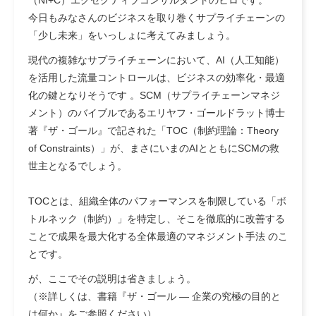
（NI+C）エグゼクティブコンサルタントのヒロです。
今日もみなさんのビジネスを取り巻くサプライチェーンの
「少し未来」をいっしょに考えてみましょう。
現代の複雑なサプライチェーンにおいて、AI（人工知能）
を活用した流量コントロールは、ビジネスの効率化・最適
化の鍵となりそうです 。SCM（サプライチェーンマネジ
メント）のバイブルであるエリヤフ・ゴールドラット博士
著『ザ・ゴール』で記された
「TOC（制約理論：Theory
of Constraints）」
が、まさにいまのAIとともにSCMの救
世主となるでしょう。
TOCとは、
組織全体のパフォーマンスを制限している「ボ
トルネック（制約）」を特定し、そこを徹底的に改善する
ことで成果を最大化する全体最適のマネジメント手法
のこ
とです。
が、ここでその説明は省きましょう。
（※詳しくは、書籍『ザ・ゴール ― 企業の究極の目的と
は何か』をご参照ください）