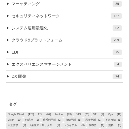
マーケティング
89
セキュリティネットワーク
127
システム運用最適化
62
クラウド&プラットフォーム
259
EDI
75
エクスペリエンスマネージメント
4
DX 開発
74
タグ
Google Cloud
(178)
EDI
(69)
Looker
(63)
SAS
(25)
VF
(2)
Viya
(11)
Viya4
(10)
時系列
(1)
時系列予測
(2)
自動予測
(1)
需要予測
(1)
不正検知
(1)
不正請求
(1)
4象限マトリックス
(1)
トライアル
(3)
散布図
(1)
無料
(3)