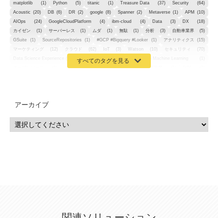
matplotlib
(1)
Python
(5)
titanic
(1)
Treasure Data
(37)
Security
(64)
Acoustic
(20)
DB
(6)
DR
(2)
google
(8)
Spanner
(2)
Metaverse
(1)
APM
(10)
AIOps
(24)
GoogleCloudPlatform
(4)
ibm-cloud
(4)
Data
(3)
DX
(18)
カイゼン
(1)
サーバーレス
(1)
ムダ
(1)
無駄
(1)
分析
(3)
自動車業界
(5)
GSuite
(1)
SourceRepositories
(1)
#GCP #Bigquery #Looker
(1)
アナリティクス
(15)
マーケティング
(12)
クラウド
(62)
IoT
(3)
Watson
(10)
セキュリティ
(70)
Data Science Experience (DSX)
(1)
Spark
(1)
Watson Machine Learning
(1)
オープンソース
(1)
チーム分析
(1)
機械学習
(3)
深層学習
(1)
DDI
(1)
QRadar
(1)
SOC
(2)
セキュリティ監視サービス
(3)
標的型サイバー攻撃対策
(1)
MSP
(15)
Google Workspace
(5)
量子コンピューティング
(1)
IBM
(3)
Quantum
(2)
CP4D
(5)
Oracle
(1)
Snowflake
(1)
脆弱性
(2)
脆弱性調査
(4)
API
(11)
アーカイブ
IBM i
(9)
モダナイズ
(11)
RPG
(1)
HubSpot
(16)
MA
(24)
営業支援
(2)
マーケティングオートメーション
(13)
SASE
(11)
データ利活用
(2)
GWS
(2)
AppSheet
(1)
Cloud Identity
(1)
Google Meet
(1)
Unica
(1)
メール配信
(1)
グループウェア
(1)
サスティナビリティ
(1)
脱炭素
(1)
SSE
(1)
Db2
(1)
Db2WoC
(1)
Db2Warehouse
(1)
Db2wh
(1)
IIAS
(1)
ランサムウェア
(13)
ARM
(5)
ChatGPT
(3)
EDR
(9)
セキュリティアリーナ
(2)
ローカル5G
(3)
無線
(4)
ETL
(3)
IICS
(5)
illumio
(6)
マイクロセグメンテーション
(6)
サイバー攻撃
(9)
AWS
(13)
SPSS
(2)
SPSS Modeler
(4)
ライセンス
(1)
データ分析
(3)
タブレット端末サービス
(1)
BigQuery
(1)
CRM
(9)
HubSpot CRM
(6)
ServiceNow
(4)
試験対策
(2)
ギガらく5G
(2)
BigFix
(4)
情報漏えい
(2)
内部不正
(5)
エンドポイント管理
(2)
Netskope
(4)
DLP
(2)
IBM Cloud Pak for Data
(2)
BMS
(1)
導入
(1)
プロセス
(1)
標準化
(1)
関連ソリューション
コールセンター
(1)
AI OCR
(1)
オンプレミス型
(1)
クラウド型
(1)
IDMC
(2)