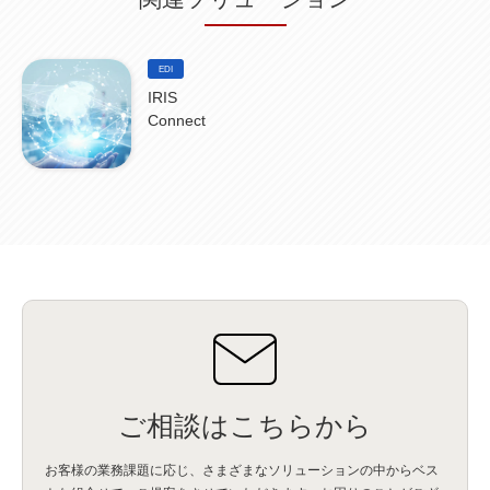
DataStage
(5)
Web-EDI
(1)
DX化
(3)
Web API
(1)
# IDMC
(1)
# IICS
(1)
NICMA
(1)
製造業
(3)
プロトコル
(1)
Tableau
(2)
ペーパーレス
(1)
AI-OCR
(1)
BPO
(1)
FAX
(1)
FAX受注
(1)
自動連携
(2)
効率化
(2)
BI
(5)
金融
(1)
EDI
比較
(1)
情報漏洩
(6)
CSPM
(1)
設定ミス
(1)
PSTNマイグレ
(1)
2024年問題
(1)
IRIS
ISDN終了
(1)
Guardium
(3)
海外イベント
(4)
イベント
(1)
AI for Security
(1)
Connect
Security for AI
(1)
RSAC2024
(1)
RSA Conference 2024
(1)
パッチ管理
(3)
資産管理
(1)
ILMT
(1)
IT資産管理
(2)
サブキャパシティーライセンス
(1)
Flexera
(1)
MQ
(1)
データ連携
(1)
Verify
(5)
watsonx
(16)
生成AI
(26)
Wi-Fi
(1)
データレイクハウス
(5)
watsonx.data
(3)
データベース
(3)
データウェアハウス
(3)
データレイク
(4)
DWH
(3)
RAG
(6)
AI
(14)
海外
(8)
ハッカソン
(6)
CES
(9)
若手
(8)
グローバル
(12)
musubiii
(6)
無線LAN
(1)
データインテグレーション
(20)
生成AI活用
(11)
海外研修
(4)
インド
(4)
Data Governance
(1)
Data Management
(1)
Lineage
(1)
パスワード
(2)
IDaaS
(2)
ID管理
(3)
API Connect
(1)
AWS Cognito
(1)
black hat
(2)
DEFCON
(2)
BIツール
(1)
Ionic
(2)
SPSS CaDS
(1)
内部不正対策
(2)
特権ID管理
(3)
IBM App Connect
(1)
Aspera
(1)
Aspera on Cloud
(1)
CrowdStrike
(3)
IBM webMethods Integration
(1)
Mulesoft Anypoint Platform
(1)
IBM webMethods API Management
(1)
IBM API Connect
(1)
cdp
(3)
Engage Cros
(11)
動画
(5)
CES2025
(1)
OpenAI
(2)
Sora
(2)
Redshift
(1)
どこでも学べる！あなたのためのナレッジセミナー
(5)
ECS
(1)
コンテナ
(3)
ご相談はこちらから
QuickSight
(1)
AI Agent
(4)
AIエージェント
(8)
Excel
(1)
iDoperation
(1)
不正アクセス
(1)
新入社員
(3)
セキュリティインシデント
(3)
インシデント
(4)
お客様の業務課題に応じ、さまざまなソリューションの中からベス
GenAI
(4)
USB
(1)
議事録
(1)
自動化
(1)
ISO20022
(2)
交通費精算
(8)