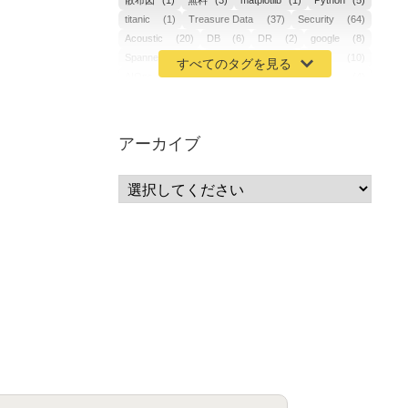
散布図
(1)
無料
(3)
matplotlib
(1)
Python
(5)
titanic
(1)
Treasure Data
(37)
Security
(64)
Acoustic
(20)
DB
(6)
DR
(2)
google
(8)
Spanner
(2)
Metaverse
(1)
APM
(10)
AIOps
(24)
GoogleCloudPlatform
(4)
ibm-cloud
(4)
Data
(3)
DX
(18)
カイゼン
(1)
サーバーレス
(1)
ムダ
(1)
無駄
(1)
分析
(3)
自動車業界
(5)
GSuite
(1)
アーカイブ
SourceRepositories
(1)
#GCP #Bigquery #Looker
(1)
アナリティクス
(15)
マーケティング
(12)
クラウド
(62)
IoT
(3)
Watson
(10)
セキュリティ
(70)
Data Science Experience (DSX)
(1)
Spark
(1)
Watson Machine Learning
(1)
オープンソース
(1)
チーム分析
(1)
機械学習
(3)
深層学習
(1)
DDI
(1)
QRadar
(1)
SOC
(2)
セキュリティ監視サービス
(3)
標的型サイバー攻撃対策
(1)
MSP
(15)
Google Workspace
(5)
量子コンピューティング
(1)
IBM
(3)
Quantum
(2)
CP4D
(5)
Oracle
(1)
Snowflake
(1)
脆弱性
(2)
脆弱性調査
(4)