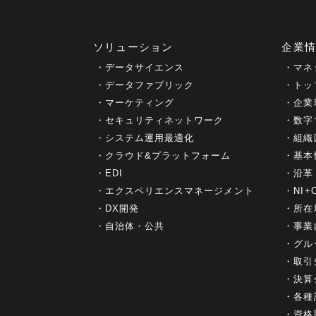
ソリューション
企業
データサイエンス
マネ
データファブリック
トッ
マーケティング
企業
セキュリティネットワーク
数字
システム運用最適化
組織
クラウド&プラットフォーム
基本
EDI
沿革
エクスペリエンスマネージメント
NI
DX開発
所在
自治体・公共
事業
グル
取引
決算
各種
資格