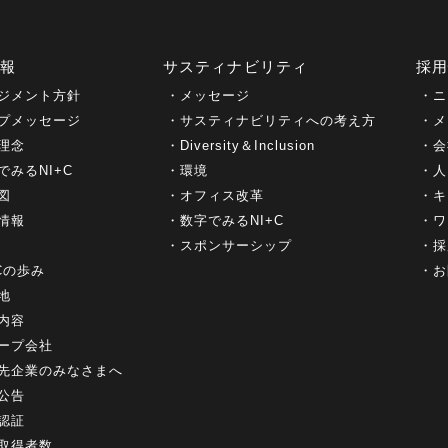
情報
サスティナビリティ
採
ジメント方針
メッセージ
ニ
プメッセージ
サスティナビリティへの考え方
メ
理念
Diversity＆Inclusion
会
でみるNI+C
環境
人
図
オフィス改革
キ
情報
数字でみるNI+C
ワ
スポンサーシップ
採
+Cの歩み
お
地
内容
ープ会社
先企業のみなさまへ
公告
認証
取得者数