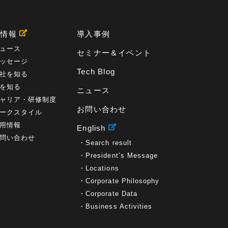
プロセス
(1)
標準化
(1)
コールセンター
(1)
AI OCR
(1)
オンプレミス型
(1)
クラウド型
(1)
IDMC
(2)
DataStage
(5)
Web-EDI
(1)
用情報
導入事例
DX化
(3)
Web API
(1)
# IDMC
(1)
# IICS
(1)
NICMA
(1)
製造業
(3)
プロトコル
(1)
ュース
セミナー＆イベント
Tableau
(2)
ペーパーレス
(1)
AI-OCR
(1)
ッセージ
BPO
(1)
FAX
(1)
FAX受注
(1)
自動連携
(2)
Tech Blog
社を知る
効率化
(2)
BI
(5)
金融
(1)
比較
(1)
を知る
ニュース
情報漏洩
(6)
CSPM
(1)
設定ミス
(1)
ャリア・研修制度
PSTNマイグレ
(1)
2024年問題
(1)
ISDN終了
(1)
お問い合わせ
Guardium
(3)
海外イベント
(4)
イベント
(1)
ークスタイル
AI for Security
(1)
Security for AI
(1)
用情報
English
RSAC2024
(1)
RSA Conference 2024
(1)
問い合わせ
Search result
パッチ管理
(3)
資産管理
(1)
ILMT
(1)
IT資産管理
(2)
サブキャパシティーライセンス
(1)
President’s Message
Flexera
(1)
MQ
(1)
データ連携
(1)
Verify
(5)
Locations
watsonx
(16)
生成AI
(26)
Wi-Fi
(1)
Corporate Philosophy
データレイクハウス
(5)
watsonx.data
(3)
Corporate Data
データベース
(3)
データウェアハウス
(3)
Business Activities
データレイク
(4)
DWH
(3)
RAG
(6)
AI
(14)
海外
(8)
ハッカソン
(6)
CES
(9)
若手
(8)