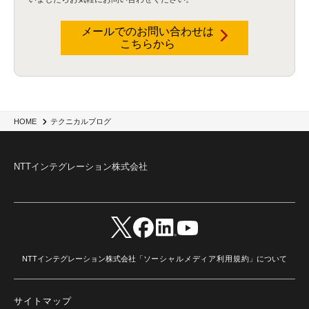
データウェアハウス
(3)
データレイク
(4)
DWH
(3)
RAG
(6)
AI
(14)
海外
(8)
ハッカソン
(6)
CES
(9)
若手
(8)
グローバル
(12)
musubiii
(6)
無線LAN
(1)
データインテグレーション
(20)
生成AI活用
(11)
海外研修
(4)
インド
(4)
メールでのお問い合わせは
こちらから
Data Governance
(1)
Data Management
(1)
Lineage
(1)
パスワード
(2)
IDaaS
(2)
ID管理
(3)
API Connect
(1)
AWS Cognito
(1)
black hat
(2)
DEFCON
(2)
BIツール
(1)
Ionic
(2)
SPSS CaDS
(1)
内部不正対策
(2)
特権ID管理
(3)
IBM App Connect
(1)
Aspera
(1)
Aspera on Cloud
(1)
CrowdStrike
(3)
IBM webMethods Integration
(1)
Mulesoft Anypoint Platform
(1)
IBM webMethods API Management
(1)
IBM API Connect
(1)
cdp
(3)
Engage Cros
(11)
動画
(5)
CES2025
(1)
OpenAI
(2)
Sora
(2)
Redshift
(1)
HOME
テクニカルブログ
どこでも学べる！あなたのためのナレッジセミナー
(5)
ECS
(1)
コンテナ
(3)
QuickSight
(1)
AI Agent
(4)
AIエージェント
(8)
Excel
(1)
iDoperation
(1)
不正アクセス
(1)
新入社員
(3)
セキュリティインシデント
(3)
インシデント
(4)
NTTインテグレーション株式会社
GenAI
(4)
USB
(1)
議事録
(1)
自動化
(1)
ISO20022
(2)
交通費精算
(9)
USBメモリ
(1)
Think
(1)
外国送金
(1)
電帳法（電子帳簿保存法）
(1)
暗号化通信プロトコル（TLS 1.3）
(1)
SDPF
(1)
RSAC2025
(1)
RSA Conference
(1)
RSAカンファレンス
(1)
セキュリティ意識
(1)
databricks
(2)
コラム
(18)
SFA
(1)
dataiku
(2)
Zscaler
(5)
Veo 3
(1)
AI動画生成
(2)
イベントレポート
(1)
Qilin
(1)
RaaS
(3)
サプライチェーン
(2)
Z-FILTER
(1)
Gemini
(2)
セキュリティ教育
(2)
未経験
(1)
MFA
(1)
データファブリック
(1)
データレイクハウスソリューション
(1)
NTTインテグレーション株式会社「
ソーシャルメディア利用規約
」について
CES 2026
(2)
ゼロトラストネットワーク
(3)
watsonx Orchestrate
(4)
Slack
(2)
wxo
(1)
プリビルドエージェント
(1)
自工会ガイドライン
(1)
脆弱性診断
(1)
SIEM
(1)
LLM
(1)
watsonx.ai
(1)
2025Zscalerアドカレンダー
(1)
サイトマップ
#2025Zscalerアドカレンダー
(1)
Red Hat OpenShift
(2)
インフラモダナイズ
(2)