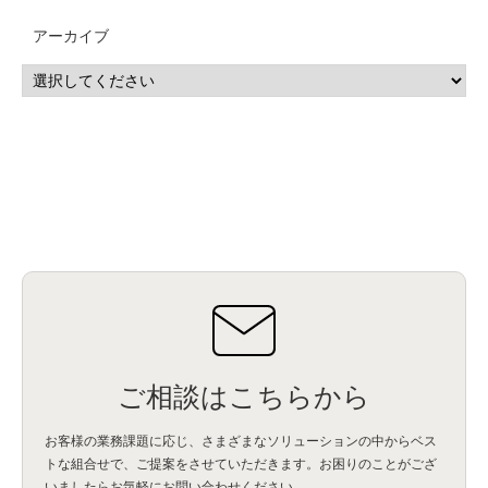
CP4D
(5)
Oracle
(1)
Snowflake
(1)
脆弱性
(2)
脆弱性調査
(4)
API
(11)
アーカイブ
IBM i
(9)
モダナイズ
(11)
RPG
(1)
HubSpot
(16)
MA
(24)
営業支援
(2)
マーケティングオートメーション
(13)
SASE
(11)
データ利活用
(2)
GWS
(2)
AppSheet
(1)
Cloud Identity
(1)
Google Meet
(1)
Unica
(1)
メール配信
(1)
グループウェア
(1)
サスティナビリティ
(1)
脱炭素
(1)
SSE
(1)
Db2
(1)
Db2WoC
(1)
Db2Warehouse
(1)
Db2wh
(1)
IIAS
(1)
ランサムウェア
(13)
ARM
(5)
ChatGPT
(3)
EDR
(9)
セキュリティアリーナ
(2)
ローカル5G
(3)
無線
(4)
ETL
(3)
IICS
(5)
illumio
(6)
マイクロセグメンテーション
(6)
サイバー攻撃
(9)
AWS
(13)
SPSS
(2)
SPSS Modeler
(4)
ライセンス
(1)
データ分析
(3)
タブレット端末サービス
(1)
BigQuery
(1)
CRM
(9)
HubSpot CRM
(6)
ServiceNow
(4)
試験対策
(2)
ギガらく5G
(2)
BigFix
(4)
情報漏えい
(2)
内部不正
(5)
エンドポイント管理
(2)
Netskope
(4)
DLP
(2)
IBM Cloud Pak for Data
(2)
BMS
(1)
導入
(1)
プロセス
(1)
標準化
(1)
コールセンター
(1)
AI OCR
(1)
オンプレミス型
(1)
クラウド型
(1)
IDMC
(2)
DataStage
(5)
Web-EDI
(1)
DX化
(3)
Web API
(1)
# IDMC
(1)
# IICS
(1)
NICMA
(1)
製造業
(3)
プロトコル
(1)
Tableau
(2)
ペーパーレス
(1)
AI-OCR
(1)
BPO
(1)
FAX
(1)
FAX受注
(1)
自動連携
(2)
効率化
(2)
BI
(5)
金融
(1)
比較
(1)
情報漏洩
(6)
CSPM
(1)
設定ミス
(1)
PSTNマイグレ
(1)
2024年問題
(1)
ご相談はこちらから
ISDN終了
(1)
Guardium
(3)
海外イベント
(4)
イベント
(1)
AI for Security
(1)
Security for AI
(1)
RSAC2024
(1)
RSA Conference 2024
(1)
パッチ管理
(3)
資産管理
(1)
ILMT
(1)
IT資産管理
(2)
サブキャパシティーライセンス
(1)
お客様の業務課題に応じ、さまざまなソリューションの中からベス
Flexera
(1)
MQ
(1)
データ連携
(1)
Verify
(5)
watsonx
(16)
生成AI
(26)
トな組合せで、
ご提案をさせていただきます。お困りのことがござ
Wi-Fi
(1)
データレイクハウス
(5)
watsonx.data
(3)
データベース
(3)
いましたらお気軽にお問い合わせください。