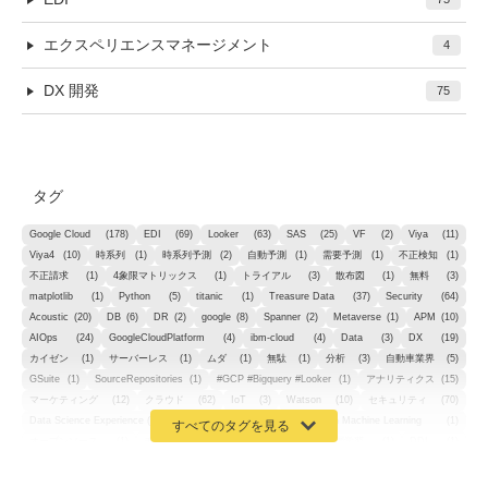
エクスペリエンスマネージメント
4
DX 開発
75
タグ
Google Cloud
(178)
EDI
(69)
Looker
(63)
SAS
(25)
VF
(2)
Viya
(11)
Viya4
(10)
時系列
(1)
時系列予測
(2)
自動予測
(1)
需要予測
(1)
不正検知
(1)
不正請求
(1)
4象限マトリックス
(1)
トライアル
(3)
散布図
(1)
無料
(3)
matplotlib
(1)
Python
(5)
titanic
(1)
Treasure Data
(37)
Security
(64)
Acoustic
(20)
DB
(6)
DR
(2)
google
(8)
Spanner
(2)
Metaverse
(1)
APM
(10)
AIOps
(24)
GoogleCloudPlatform
(4)
ibm-cloud
(4)
Data
(3)
DX
(19)
カイゼン
(1)
サーバーレス
(1)
ムダ
(1)
無駄
(1)
分析
(3)
自動車業界
(5)
GSuite
(1)
SourceRepositories
(1)
#GCP #Bigquery #Looker
(1)
アナリティクス
(15)
マーケティング
(12)
クラウド
(62)
IoT
(3)
Watson
(10)
セキュリティ
(70)
Data Science Experience (DSX)
(1)
Spark
(1)
Watson Machine Learning
(1)
オープンソース
(1)
チーム分析
(1)
機械学習
(3)
深層学習
(1)
DDI
(1)
QRadar
(1)
SOC
(2)
セキュリティ監視サービス
(3)
標的型サイバー攻撃対策
(1)
MSP
(15)
Google Workspace
(5)
量子コンピューティング
(1)
IBM
(3)
Quantum
(2)