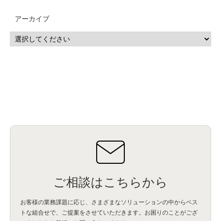
MSP
(15)
Google Workspace
(5)
量子コンピューティング
(1)
IBM
(3)
Quantum
(2)
CP4D
(5)
Oracle
(1)
Snowflake
(1)
脆弱性
(2)
脆弱性調査
(4)
API
(11)
アーカイブ
IBM i
(9)
モダナイズ
(11)
RPG
(1)
HubSpot
(16)
MA
(24)
営業支援
(2)
マーケティングオートメーション
(13)
SASE
(11)
データ利活用
(2)
GWS
(2)
AppSheet
(1)
Cloud Identity
(1)
Google Meet
(1)
Unica
(1)
メール配信
(1)
グループウェア
(1)
サスティナビリティ
(1)
脱炭素
(1)
SSE
(1)
Db2
(1)
Db2WoC
(1)
Db2Warehouse
(1)
Db2wh
(1)
IIAS
(1)
ランサムウェア
(13)
ARM
(5)
ChatGPT
(3)
EDR
(9)
セキュリティアリーナ
(2)
ローカル5G
(3)
無線
(4)
ETL
(3)
IICS
(5)
illumio
(6)
マイクロセグメンテーション
(6)
サイバー攻撃
(9)
AWS
(13)
SPSS
(2)
SPSS Modeler
(4)
ライセンス
(1)
データ分析
(3)
タブレット端末サービス
(1)
BigQuery
(1)
CRM
(9)
HubSpot CRM
(6)
ServiceNow
(4)
試験対策
(2)
ギガらく5G
(2)
BigFix
(4)
情報漏えい
(2)
内部不正
(5)
エンドポイント管理
(2)
Netskope
(4)
DLP
(2)
IBM Cloud Pak for Data
(2)
BMS
(1)
導入
(1)
プロセス
(1)
標準化
(1)
コールセンター
(1)
AI OCR
(1)
オンプレミス型
(1)
クラウド型
(1)
IDMC
(2)
DataStage
(5)
Web-EDI
(1)
DX化
(3)
Web API
(1)
# IDMC
(1)
# IICS
(1)
NICMA
(1)
製造業
(3)
プロトコル
(1)
Tableau
(2)
ペーパーレス
(1)
AI-OCR
(1)
BPO
(1)
FAX
(1)
FAX受注
(1)
自動連携
(2)
効率化
(2)
BI
(5)
金融
(1)
比較
(1)
情報漏洩
(6)
CSPM
(1)
設定ミス
(1)
PSTNマイグレ
(1)
2024年問題
(1)
ご相談はこちらから
ISDN終了
(1)
Guardium
(3)
海外イベント
(4)
イベント
(1)
AI for Security
(1)
Security for AI
(1)
RSAC2024
(1)
RSA Conference 2024
(1)
パッチ管理
(3)
資産管理
(1)
ILMT
(1)
IT資産管理
(2)
サブキャパシティーライセンス
(1)
お客様の業務課題に応じ、さまざまなソリューションの中からベス
Flexera
(1)
MQ
(1)
データ連携
(1)
Verify
(5)
watsonx
(16)
生成AI
(26)
トな組合せで、
ご提案をさせていただきます。お困りのことがござ
Wi-Fi
(1)
データレイクハウス
(5)
watsonx.data
(3)
データベース
(3)