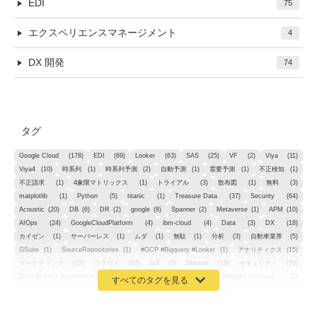
EDI
75
エクスペリエンスマネージメント
4
DX 開発
74
タグ
Google Cloud
(178)
EDI
(69)
Looker
(63)
SAS
(25)
VF
(2)
Viya
(11)
Viya4
(10)
時系列
(1)
時系列予測
(2)
自動予測
(1)
需要予測
(1)
不正検知
(1)
不正請求
(1)
4象限マトリックス
(1)
トライアル
(3)
散布図
(1)
無料
(3)
matplotlib
(1)
Python
(5)
titanic
(1)
Treasure Data
(37)
Security
(64)
Acoustic
(20)
DB
(6)
DR
(2)
google
(8)
Spanner
(2)
Metaverse
(1)
APM
(10)
AIOps
(24)
GoogleCloudPlatform
(4)
ibm-cloud
(4)
Data
(3)
DX
(18)
カイゼン
(1)
サーバーレス
(1)
ムダ
(1)
無駄
(1)
分析
(3)
自動車業界
(5)
GSuite
(1)
SourceRepositories
(1)
#GCP #Bigquery #Looker
(1)
アナリティクス
(15)
マーケティング
(12)
クラウド
(62)
IoT
(3)
Watson
(10)
セキュリティ
(70)
Data Science Experience (DSX)
(1)
Spark
(1)
Watson Machine Learning
(1)
オープンソース
(1)
チーム分析
(1)
機械学習
(3)
深層学習
(1)
DDI
(1)
QRadar
(1)
SOC
(2)
セキュリティ監視サービス
(3)
標的型サイバー攻撃対策
(1)