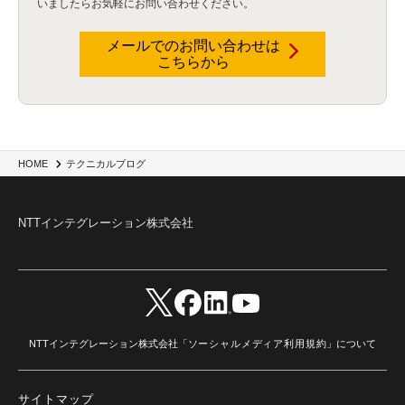
いましたらお気軽にお問い合わせください。
データウェアハウス
(3)
データレイク
(4)
DWH
(3)
RAG
(6)
AI
(14)
海外
(8)
ハッカソン
(6)
CES
(9)
若手
(8)
グローバル
(12)
musubiii
(6)
無線LAN
(1)
データインテグレーション
(20)
生成AI活用
(11)
海外研修
(4)
インド
(4)
メールでのお問い合わせは
こちらから
Data Governance
(1)
Data Management
(1)
Lineage
(1)
パスワード
(2)
IDaaS
(2)
ID管理
(3)
API Connect
(1)
AWS Cognito
(1)
black hat
(2)
DEFCON
(2)
BIツール
(1)
Ionic
(2)
SPSS CaDS
(1)
内部不正対策
(2)
特権ID管理
(3)
IBM App Connect
(1)
Aspera
(1)
Aspera on Cloud
(1)
CrowdStrike
(3)
IBM webMethods Integration
(1)
Mulesoft Anypoint Platform
(1)
IBM webMethods API Management
(1)
IBM API Connect
(1)
cdp
(3)
Engage Cros
(11)
動画
(5)
CES2025
(1)
OpenAI
(2)
Sora
(2)
Redshift
(1)
HOME
テクニカルブログ
どこでも学べる！あなたのためのナレッジセミナー
(5)
ECS
(1)
コンテナ
(3)
QuickSight
(1)
AI Agent
(4)
AIエージェント
(8)
Excel
(1)
iDoperation
(1)
不正アクセス
(1)
新入社員
(3)
セキュリティインシデント
(3)
インシデント
(4)
NTTインテグレーション株式会社
GenAI
(4)
USB
(1)
議事録
(1)
自動化
(1)
ISO20022
(2)
交通費精算
(8)
USBメモリ
(1)
Think
(1)
外国送金
(1)
電帳法（電子帳簿保存法）
(1)
暗号化通信プロトコル（TLS 1.3）
(1)
SDPF
(1)
RSAC2025
(1)
RSA Conference
(1)
RSAカンファレンス
(1)
セキュリティ意識
(1)
databricks
(2)
コラム
(18)
SFA
(1)
dataiku
(2)
Zscaler
(5)
Veo 3
(1)
AI動画生成
(2)
イベントレポート
(1)
Qilin
(1)
RaaS
(3)
サプライチェーン
(2)
Z-FILTER
(1)
Gemini
(2)
セキュリティ教育
(2)
未経験
(1)
MFA
(1)
データファブリック
(1)
データレイクハウスソリューション
(1)
NTTインテグレーション株式会社「
ソーシャルメディア利用規約
」について
CES 2026
(2)
ゼロトラストネットワーク
(3)
watsonx Orchestrate
(4)
Slack
(2)
wxo
(1)
プリビルドエージェント
(1)
自工会ガイドライン
(1)
脆弱性診断
(1)
SIEM
(1)
LLM
(1)
watsonx.ai
(1)
2025Zscalerアドカレンダー
(1)
サイトマップ
#2025Zscalerアドカレンダー
(1)
Red Hat OpenShift
(2)
インフラモダナイズ
(2)