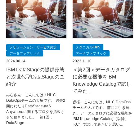
ソリューション・サービス紹介
テクニカルTIPS
データファブリック
データファブリック
2024.06.14
2023.11.10
IBM DataStageの提供形態
＜第2回＞データカタログ
と次世代型DataStageのご
に必要な機能をIBM
紹介
Knowledge Catalogで試し
てみた！
みなさん、こんにちは！NI+C
DataOpsチームの大垣です。 過去2
皆様、こんにちは。NI+C DataOps
回にわたりDataStage-aaS
チームの大垣です。 前回に引き続
Anywhereに関するブログを掲載さ
き、データカタログに必要な機能を
せて頂きました。 第1回：
IBM Knowledge Catalog（以降、
DataStage…
IKC）で試してみたいと思い…