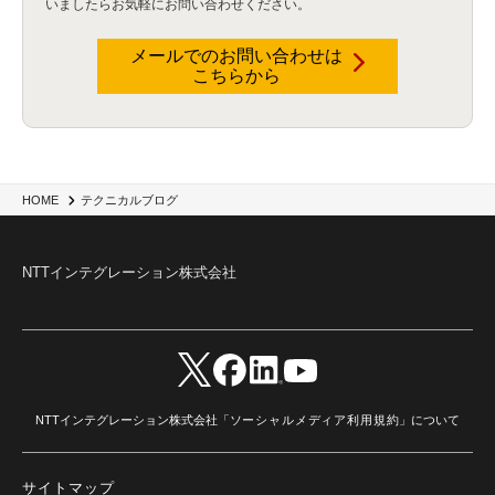
いましたらお気軽にお問い合わせください。
データウェアハウス
(3)
データレイク
(4)
DWH
(3)
RAG
(6)
AI
(14)
海外
(8)
ハッカソン
(6)
CES
(9)
若手
(8)
グローバル
(12)
musubiii
(6)
無線LAN
(1)
データインテグレーション
(20)
生成AI活用
(11)
海外研修
(4)
インド
(4)
メールでのお問い合わせは
こちらから
Data Governance
(1)
Data Management
(1)
Lineage
(1)
パスワード
(2)
IDaaS
(2)
ID管理
(3)
API Connect
(1)
AWS Cognito
(1)
black hat
(2)
DEFCON
(2)
BIツール
(1)
Ionic
(2)
SPSS CaDS
(1)
内部不正対策
(2)
特権ID管理
(3)
IBM App Connect
(1)
Aspera
(1)
Aspera on Cloud
(1)
CrowdStrike
(3)
IBM webMethods Integration
(1)
Mulesoft Anypoint Platform
(1)
IBM webMethods API Management
(1)
IBM API Connect
(1)
cdp
(3)
Engage Cros
(11)
動画
(5)
CES2025
(1)
OpenAI
(2)
Sora
(2)
Redshift
(1)
HOME
テクニカルブログ
どこでも学べる！あなたのためのナレッジセミナー
(5)
ECS
(1)
コンテナ
(3)
QuickSight
(1)
AI Agent
(4)
AIエージェント
(8)
Excel
(1)
iDoperation
(1)
不正アクセス
(1)
新入社員
(3)
セキュリティインシデント
(3)
インシデント
(4)
NTTインテグレーション株式会社
GenAI
(4)
USB
(1)
議事録
(1)
自動化
(1)
ISO20022
(2)
交通費精算
(8)
USBメモリ
(1)
Think
(1)
外国送金
(1)
電帳法（電子帳簿保存法）
(1)
暗号化通信プロトコル（TLS 1.3）
(1)
SDPF
(1)
RSAC2025
(1)
RSA Conference
(1)
RSAカンファレンス
(1)
セキュリティ意識
(1)
databricks
(2)
コラム
(18)
SFA
(1)
dataiku
(2)
Zscaler
(5)
Veo 3
(1)
AI動画生成
(2)
イベントレポート
(1)
Qilin
(1)
RaaS
(3)
サプライチェーン
(2)
Z-FILTER
(1)
Gemini
(2)
セキュリティ教育
(2)
未経験
(1)
MFA
(1)
データファブリック
(1)
データレイクハウスソリューション
(1)
NTTインテグレーション株式会社「
ソーシャルメディア利用規約
」について
CES 2026
(2)
ゼロトラストネットワーク
(3)
watsonx Orchestrate
(4)
Slack
(2)
wxo
(1)
プリビルドエージェント
(1)
自工会ガイドライン
(1)
脆弱性診断
(1)
SIEM
(1)
LLM
(1)
watsonx.ai
(1)
2025Zscalerアドカレンダー
(1)
サイトマップ
#2025Zscalerアドカレンダー
(1)
Red Hat OpenShift
(2)
インフラモダナイズ
(2)