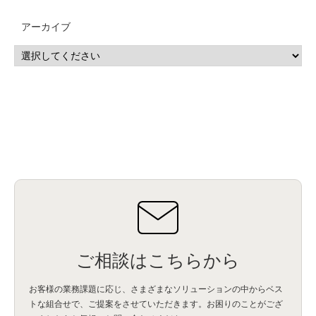
MSP
(15)
Google Workspace
(5)
量子コンピューティング
(1)
IBM
(3)
Quantum
(2)
CP4D
(5)
Oracle
(1)
Snowflake
(1)
脆弱性
(2)
脆弱性調査
(4)
API
(11)
アーカイブ
IBM i
(9)
モダナイズ
(11)
RPG
(1)
HubSpot
(16)
MA
(24)
営業支援
(2)
マーケティングオートメーション
(13)
SASE
(11)
データ利活用
(2)
GWS
(2)
AppSheet
(1)
Cloud Identity
(1)
Google Meet
(1)
Unica
(1)
メール配信
(1)
グループウェア
(1)
サスティナビリティ
(1)
脱炭素
(1)
SSE
(1)
Db2
(1)
Db2WoC
(1)
Db2Warehouse
(1)
Db2wh
(1)
IIAS
(1)
ランサムウェア
(13)
ARM
(5)
ChatGPT
(3)
EDR
(9)
セキュリティアリーナ
(2)
ローカル5G
(3)
無線
(4)
ETL
(3)
IICS
(5)
illumio
(6)
マイクロセグメンテーション
(6)
サイバー攻撃
(9)
AWS
(13)
SPSS
(2)
SPSS Modeler
(4)
ライセンス
(1)
データ分析
(3)
タブレット端末サービス
(1)
BigQuery
(1)
CRM
(9)
HubSpot CRM
(6)
ServiceNow
(4)
試験対策
(2)
ギガらく5G
(2)
BigFix
(4)
情報漏えい
(2)
内部不正
(5)
エンドポイント管理
(2)
Netskope
(4)
DLP
(2)
IBM Cloud Pak for Data
(2)
BMS
(1)
導入
(1)
プロセス
(1)
標準化
(1)
コールセンター
(1)
AI OCR
(1)
オンプレミス型
(1)
クラウド型
(1)
IDMC
(2)
DataStage
(5)
Web-EDI
(1)
DX化
(3)
Web API
(1)
# IDMC
(1)
# IICS
(1)
NICMA
(1)
製造業
(3)
プロトコル
(1)
Tableau
(2)
ペーパーレス
(1)
AI-OCR
(1)
BPO
(1)
FAX
(1)
FAX受注
(1)
自動連携
(2)
効率化
(2)
BI
(5)
金融
(1)
比較
(1)
情報漏洩
(6)
CSPM
(1)
設定ミス
(1)
PSTNマイグレ
(1)
2024年問題
(1)
ご相談はこちらから
ISDN終了
(1)
Guardium
(3)
海外イベント
(4)
イベント
(1)
AI for Security
(1)
Security for AI
(1)
RSAC2024
(1)
RSA Conference 2024
(1)
パッチ管理
(3)
資産管理
(1)
ILMT
(1)
IT資産管理
(2)
サブキャパシティーライセンス
(1)
お客様の業務課題に応じ、さまざまなソリューションの中からベス
Flexera
(1)
MQ
(1)
データ連携
(1)
Verify
(5)
watsonx
(16)
生成AI
(26)
トな組合せで、
ご提案をさせていただきます。お困りのことがござ
Wi-Fi
(1)
データレイクハウス
(5)
watsonx.data
(3)
データベース
(3)