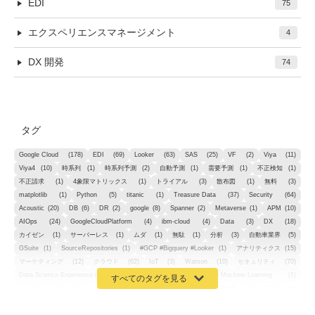
EDI
75
エクスペリエンスマネージメント
4
DX 開発
74
タグ
Google Cloud
(178)
EDI
(69)
Looker
(63)
SAS
(25)
VF
(2)
Viya
(11)
Viya4
(10)
時系列
(1)
時系列予測
(2)
自動予測
(1)
需要予測
(1)
不正検知
(1)
不正請求
(1)
4象限マトリックス
(1)
トライアル
(3)
散布図
(1)
無料
(3)
matplotlib
(1)
Python
(5)
titanic
(1)
Treasure Data
(37)
Security
(64)
Acoustic
(20)
DB
(6)
DR
(2)
google
(8)
Spanner
(2)
Metaverse
(1)
APM
(10)
AIOps
(24)
GoogleCloudPlatform
(4)
ibm-cloud
(4)
Data
(3)
DX
(18)
カイゼン
(1)
サーバーレス
(1)
ムダ
(1)
無駄
(1)
分析
(3)
自動車業界
(5)
GSuite
(1)
SourceRepositories
(1)
#GCP #Bigquery #Looker
(1)
アナリティクス
(15)
マーケティング
(12)
クラウド
(62)
IoT
(3)
Watson
(10)
セキュリティ
(70)
Data Science Experience (DSX)
(1)
Spark
(1)
Watson Machine Learning
(1)
オープンソース
(1)
チーム分析
(1)
機械学習
(3)
深層学習
(1)
DDI
(1)
QRadar
(1)
SOC
(2)
セキュリティ監視サービス
(3)
標的型サイバー攻撃対策
(1)