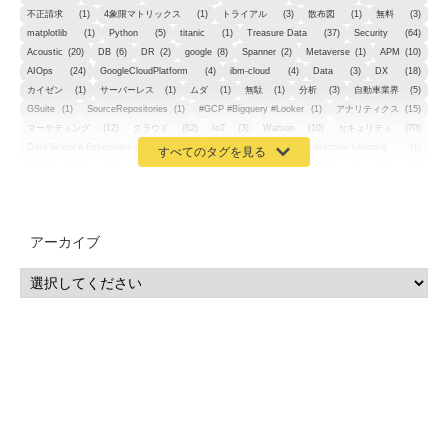
不正請求
(1)
4象限マトリックス
(1)
トライアル
(3)
散布図
(1)
無料
(3)
matplotlib
(1)
Python
(5)
titanic
(1)
Treasure Data
(37)
Security
(64)
Acoustic
(20)
DB
(6)
DR
(2)
google
(8)
Spanner
(2)
Metaverse
(1)
APM
(10)
AIOps
(24)
GoogleCloudPlatform
(4)
ibm-cloud
(4)
Data
(3)
DX
(18)
カイゼン
(1)
サーバーレス
(1)
ムダ
(1)
無駄
(1)
分析
(3)
自動車業界
(5)
GSuite
(1)
SourceRepositories
(1)
#GCP #Bigquery #Looker
(1)
アナリティクス
(15)
マーケティング
(12)
クラウド
(62)
IoT
(3)
Watson
(10)
セキュリティ
(70)
Data Science Experience (DSX)
(1)
Spark
(1)
Watson Machine Learning
(1)
オープンソース
(1)
チーム分析
(1)
機械学習
(3)
深層学習
(1)
DDI
(1)
QRadar
(1)
SOC
(2)
セキュリティ監視サービス
(3)
標的型サイバー攻撃対策
(1)
MSP
(15)
Google Workspace
(5)
量子コンピューティング
(1)
IBM
(3)
Quantum
(2)
CP4D
(5)
Oracle
(1)
Snowflake
(1)
脆弱性
(2)
脆弱性調査
(4)
API
(11)
アーカイブ
IBM i
(9)
モダナイズ
(11)
RPG
(1)
HubSpot
(16)
MA
(24)
営業支援
(2)
マーケティングオートメーション
(13)
SASE
(11)
データ利活用
(2)
GWS
(2)
AppSheet
(1)
Cloud Identity
(1)
Google Meet
(1)
Unica
(1)
メール配信
(1)
グループウェア
(1)
サスティナビリティ
(1)
脱炭素
(1)
SSE
(1)
Db2
(1)
Db2WoC
(1)
Db2Warehouse
(1)
Db2wh
(1)
IIAS
(1)
ランサムウェア
(13)
ARM
(5)
ChatGPT
(3)
EDR
(9)
セキュリティアリーナ
(2)
ローカル5G
(3)
無線
(4)
ETL
(3)
IICS
(5)
illumio
(6)
マイクロセグメンテーション
(6)
サイバー攻撃
(9)
AWS
(13)
SPSS
(2)
SPSS Modeler
(4)
ライセンス
(1)
データ分析
(3)
タブレット端末サービス
(1)
BigQuery
(1)
CRM
(9)
HubSpot CRM
(6)
ServiceNow
(4)
試験対策
(2)
ギガらく5G
(2)
BigFix
(4)
情報漏えい
(2)
内部不正
(5)
エンドポイント管理
(2)
Netskope
(4)
DLP
(2)