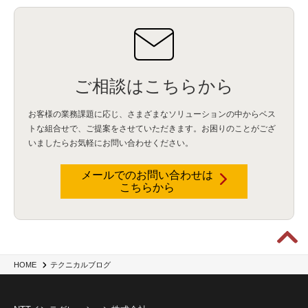
IBM Cloud Pak for Data
(2)
BMS
(1)
導入
(1)
プロセス
(1)
標準化
(1)
コールセンター
(1)
AI OCR
(1)
オンプレミス型
(1)
クラウド型
(1)
IDMC
(2)
DataStage
(5)
Web-EDI
(1)
DX化
(3)
Web API
(1)
# IDMC
(1)
# IICS
(1)
NICMA
(1)
製造業
(3)
プロトコル
(1)
Tableau
(2)
ペーパーレス
(1)
AI-OCR
(1)
BPO
(1)
FAX
(1)
FAX受注
(1)
自動連携
(2)
効率化
(2)
BI
(5)
金融
(1)
比較
(1)
情報漏洩
(6)
CSPM
(1)
設定ミス
(1)
PSTNマイグレ
(1)
2024年問題
(1)
ご相談はこちらから
ISDN終了
(1)
Guardium
(3)
海外イベント
(4)
イベント
(1)
AI for Security
(1)
Security for AI
(1)
RSAC2024
(1)
RSA Conference 2024
(1)
パッチ管理
(3)
資産管理
(1)
ILMT
(1)
IT資産管理
(2)
サブキャパシティーライセンス
(1)
お客様の業務課題に応じ、さまざまなソリューションの中からベス
Flexera
(1)
MQ
(1)
データ連携
(1)
Verify
(5)
watsonx
(16)
生成AI
(26)
トな組合せで、
ご提案をさせていただきます。お困りのことがござ
Wi-Fi
(1)
データレイクハウス
(5)
watsonx.data
(3)
データベース
(3)
いましたらお気軽にお問い合わせください。
データウェアハウス
(3)
データレイク
(4)
DWH
(3)
RAG
(6)
AI
(14)
海外
(8)
ハッカソン
(6)
CES
(9)
若手
(8)
グローバル
(12)
musubiii
(6)
無線LAN
(1)
データインテグレーション
(20)
生成AI活用
(11)
海外研修
(4)
インド
(4)
メールでのお問い合わせは
こちらから
Data Governance
(1)
Data Management
(1)
Lineage
(1)
パスワード
(2)
IDaaS
(2)
ID管理
(3)
API Connect
(1)
AWS Cognito
(1)
black hat
(2)
DEFCON
(2)
BIツール
(1)
Ionic
(2)
SPSS CaDS
(1)
内部不正対策
(2)
特権ID管理
(3)
IBM App Connect
(1)
Aspera
(1)
Aspera on Cloud
(1)
CrowdStrike
(3)
IBM webMethods Integration
(1)
Mulesoft Anypoint Platform
(1)
IBM webMethods API Management
(1)
IBM API Connect
(1)
cdp
(3)
Engage Cros
(11)
動画
(5)
CES2025
(1)
OpenAI
(2)
Sora
(2)
Redshift
(1)
HOME
テクニカルブログ
どこでも学べる！あなたのためのナレッジセミナー
(5)
ECS
(1)
コンテナ
(3)
QuickSight
(1)
AI Agent
(4)
AIエージェント
(8)
Excel
(1)
iDoperation
(1)
不正アクセス
(1)
新入社員
(3)
セキュリティインシデント
(3)
インシデント
(4)