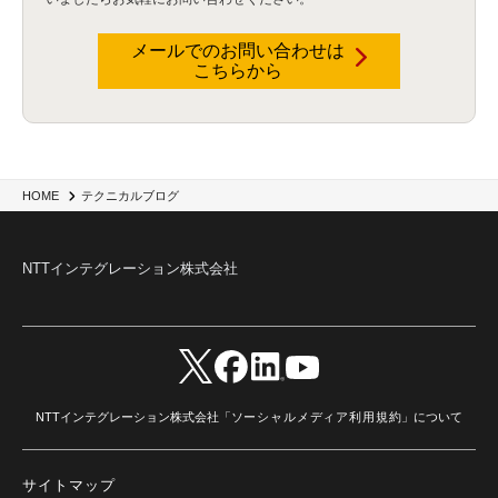
データウェアハウス
(3)
データレイク
(4)
DWH
(3)
RAG
(6)
AI
(14)
海外
(8)
ハッカソン
(6)
CES
(9)
若手
(8)
グローバル
(12)
musubiii
(6)
無線LAN
(1)
データインテグレーション
(20)
生成AI活用
(11)
海外研修
(4)
インド
(4)
メールでのお問い合わせは
こちらから
Data Governance
(1)
Data Management
(1)
Lineage
(1)
パスワード
(2)
IDaaS
(2)
ID管理
(3)
API Connect
(1)
AWS Cognito
(1)
black hat
(2)
DEFCON
(2)
BIツール
(1)
Ionic
(2)
SPSS CaDS
(1)
内部不正対策
(2)
特権ID管理
(3)
IBM App Connect
(1)
Aspera
(1)
Aspera on Cloud
(1)
CrowdStrike
(3)
IBM webMethods Integration
(1)
Mulesoft Anypoint Platform
(1)
IBM webMethods API Management
(1)
IBM API Connect
(1)
cdp
(3)
Engage Cros
(11)
動画
(5)
CES2025
(1)
OpenAI
(2)
Sora
(2)
Redshift
(1)
HOME
テクニカルブログ
どこでも学べる！あなたのためのナレッジセミナー
(5)
ECS
(1)
コンテナ
(3)
QuickSight
(1)
AI Agent
(4)
AIエージェント
(8)
Excel
(1)
iDoperation
(1)
不正アクセス
(1)
新入社員
(3)
セキュリティインシデント
(3)
インシデント
(4)
NTTインテグレーション株式会社
GenAI
(4)
USB
(1)
議事録
(1)
自動化
(1)
ISO20022
(2)
交通費精算
(9)
USBメモリ
(1)
Think
(1)
外国送金
(1)
電帳法（電子帳簿保存法）
(1)
暗号化通信プロトコル（TLS 1.3）
(1)
SDPF
(1)
RSAC2025
(1)
RSA Conference
(1)
RSAカンファレンス
(1)
セキュリティ意識
(1)
databricks
(2)
コラム
(18)
SFA
(1)
dataiku
(2)
Zscaler
(5)
Veo 3
(1)
AI動画生成
(2)
イベントレポート
(1)
Qilin
(1)
RaaS
(3)
サプライチェーン
(2)
Z-FILTER
(1)
Gemini
(2)
セキュリティ教育
(2)
未経験
(1)
MFA
(1)
データファブリック
(1)
データレイクハウスソリューション
(1)
NTTインテグレーション株式会社「
ソーシャルメディア利用規約
」について
CES 2026
(2)
ゼロトラストネットワーク
(3)
watsonx Orchestrate
(4)
Slack
(2)
wxo
(1)
プリビルドエージェント
(1)
自工会ガイドライン
(1)
脆弱性診断
(1)
SIEM
(1)
LLM
(1)
watsonx.ai
(1)
2025Zscalerアドカレンダー
(1)
サイトマップ
#2025Zscalerアドカレンダー
(1)
Red Hat OpenShift
(2)
インフラモダナイズ
(2)