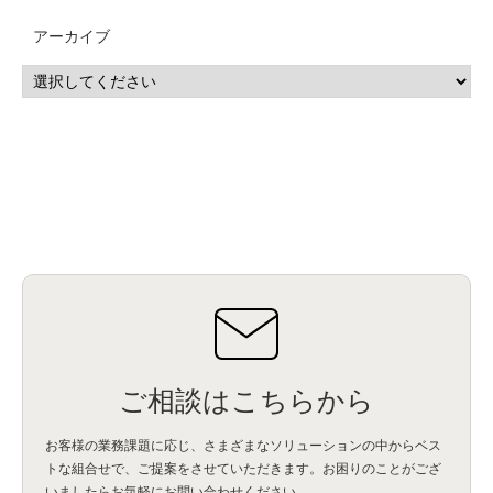
CP4D
(5)
Oracle
(1)
Snowflake
(1)
脆弱性
(2)
脆弱性調査
(4)
API
(11)
アーカイブ
IBM i
(9)
モダナイズ
(11)
RPG
(1)
HubSpot
(16)
MA
(24)
営業支援
(2)
マーケティングオートメーション
(13)
SASE
(11)
データ利活用
(2)
GWS
(2)
AppSheet
(1)
Cloud Identity
(1)
Google Meet
(1)
Unica
(1)
メール配信
(1)
グループウェア
(1)
サスティナビリティ
(1)
脱炭素
(1)
SSE
(1)
Db2
(1)
Db2WoC
(1)
Db2Warehouse
(1)
Db2wh
(1)
IIAS
(1)
ランサムウェア
(13)
ARM
(5)
ChatGPT
(3)
EDR
(9)
セキュリティアリーナ
(2)
ローカル5G
(3)
無線
(4)
ETL
(3)
IICS
(5)
illumio
(6)
マイクロセグメンテーション
(6)
サイバー攻撃
(9)
AWS
(13)
SPSS
(2)
SPSS Modeler
(4)
ライセンス
(1)
データ分析
(3)
タブレット端末サービス
(1)
BigQuery
(1)
CRM
(9)
HubSpot CRM
(6)
ServiceNow
(4)
試験対策
(2)
ギガらく5G
(2)
BigFix
(4)
情報漏えい
(2)
内部不正
(5)
エンドポイント管理
(2)
Netskope
(4)
DLP
(2)
IBM Cloud Pak for Data
(2)
BMS
(1)
導入
(1)
プロセス
(1)
標準化
(1)
コールセンター
(1)
AI OCR
(1)
オンプレミス型
(1)
クラウド型
(1)
IDMC
(2)
DataStage
(5)
Web-EDI
(1)
DX化
(3)
Web API
(1)
# IDMC
(1)
# IICS
(1)
NICMA
(1)
製造業
(3)
プロトコル
(1)
Tableau
(2)
ペーパーレス
(1)
AI-OCR
(1)
BPO
(1)
FAX
(1)
FAX受注
(1)
自動連携
(2)
効率化
(2)
BI
(5)
金融
(1)
比較
(1)
情報漏洩
(6)
CSPM
(1)
設定ミス
(1)
PSTNマイグレ
(1)
2024年問題
(1)
ご相談はこちらから
ISDN終了
(1)
Guardium
(3)
海外イベント
(4)
イベント
(1)
AI for Security
(1)
Security for AI
(1)
RSAC2024
(1)
RSA Conference 2024
(1)
パッチ管理
(3)
資産管理
(1)
ILMT
(1)
IT資産管理
(2)
サブキャパシティーライセンス
(1)
お客様の業務課題に応じ、さまざまなソリューションの中からベス
Flexera
(1)
MQ
(1)
データ連携
(1)
Verify
(5)
watsonx
(16)
生成AI
(26)
トな組合せで、
ご提案をさせていただきます。お困りのことがござ
Wi-Fi
(1)
データレイクハウス
(5)
watsonx.data
(3)
データベース
(3)
いましたらお気軽にお問い合わせください。