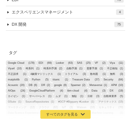
エクスペリエンスマネージメント
4
DX 開発
75
タグ
Google Cloud
(178)
EDI
(69)
Looker
(63)
SAS
(25)
VF
(2)
Viya
(11)
Viya4
(10)
時系列
(1)
時系列予測
(2)
自動予測
(1)
需要予測
(1)
不正検知
(1)
不正請求
(1)
4象限マトリックス
(1)
トライアル
(3)
散布図
(1)
無料
(3)
matplotlib
(1)
Python
(5)
titanic
(1)
Treasure Data
(37)
Security
(64)
Acoustic
(20)
DB
(6)
DR
(2)
google
(8)
Spanner
(2)
Metaverse
(1)
APM
(10)
AIOps
(24)
GoogleCloudPlatform
(4)
ibm-cloud
(4)
Data
(3)
DX
(19)
カイゼン
(1)
サーバーレス
(1)
ムダ
(1)
無駄
(1)
分析
(3)
自動車業界
(5)
GSuite
(1)
SourceRepositories
(1)
#GCP #Bigquery #Looker
(1)
アナリティクス
(15)
マーケティング
(12)
クラウド
(62)
IoT
(3)
Watson
(10)
セキュリティ
(70)
Data Science Experience (DSX)
(1)
Spark
(1)
Watson Machine Learning
(1)
オープンソース
(1)
チーム分析
(1)
機械学習
(3)
深層学習
(1)
DDI
(1)
QRadar
(1)
SOC
(2)
セキュリティ監視サービス
(3)
標的型サイバー攻撃対策
(1)
MSP
(15)
Google Workspace
(5)
量子コンピューティング
(1)
IBM
(3)
Quantum
(2)