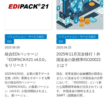
ソリューション・サービス紹介
ソリューション・サービス紹介
EDI
EDI
2025.06.09
2025.04.25
統合EDIパッケージ
2025年11月完全移行！外
『EDIPACK®21 v4.0.0』
国送金の新標準ISO20022
をリリース！
とは？
2025年6月9日、企業の電子データ
現在、世界各国の金融機関が国境を
交換（EDI）業務をサポートする弊
またいだ送金を行う外国送金の分野
社の統合EDIパッケージ
において、「ISO20022」という新
『EDIPACK®21』の最新バージョ
たな国際標準規格が注目されていま
ン（v4.0.0）が提供開始されまし
す。 外国送金の根幹を支える
た。 新バージョ…
SWIFT（国際銀行間…