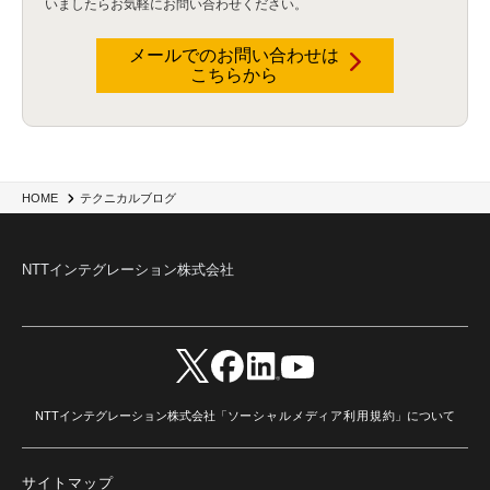
いましたらお気軽にお問い合わせください。
データウェアハウス
(3)
データレイク
(4)
DWH
(3)
RAG
(6)
AI
(14)
海外
(8)
ハッカソン
(6)
CES
(9)
若手
(8)
グローバル
(12)
musubiii
(6)
無線LAN
(1)
データインテグレーション
(20)
生成AI活用
(11)
海外研修
(4)
インド
(4)
メールでのお問い合わせは
こちらから
Data Governance
(1)
Data Management
(1)
Lineage
(1)
パスワード
(2)
IDaaS
(2)
ID管理
(3)
API Connect
(1)
AWS Cognito
(1)
black hat
(2)
DEFCON
(2)
BIツール
(1)
Ionic
(2)
SPSS CaDS
(1)
内部不正対策
(2)
特権ID管理
(3)
IBM App Connect
(1)
Aspera
(1)
Aspera on Cloud
(1)
CrowdStrike
(3)
IBM webMethods Integration
(1)
Mulesoft Anypoint Platform
(1)
IBM webMethods API Management
(1)
IBM API Connect
(1)
cdp
(3)
Engage Cros
(11)
動画
(5)
CES2025
(1)
OpenAI
(2)
Sora
(2)
Redshift
(1)
HOME
テクニカルブログ
どこでも学べる！あなたのためのナレッジセミナー
(5)
ECS
(1)
コンテナ
(3)
QuickSight
(1)
AI Agent
(4)
AIエージェント
(8)
Excel
(1)
iDoperation
(1)
不正アクセス
(1)
新入社員
(3)
セキュリティインシデント
(3)
インシデント
(4)
NTTインテグレーション株式会社
GenAI
(4)
USB
(1)
議事録
(1)
自動化
(1)
ISO20022
(2)
交通費精算
(9)
USBメモリ
(1)
Think
(1)
外国送金
(1)
電帳法（電子帳簿保存法）
(1)
暗号化通信プロトコル（TLS 1.3）
(1)
SDPF
(1)
RSAC2025
(1)
RSA Conference
(1)
RSAカンファレンス
(1)
セキュリティ意識
(1)
databricks
(2)
コラム
(18)
SFA
(1)
dataiku
(2)
Zscaler
(5)
Veo 3
(1)
AI動画生成
(2)
イベントレポート
(1)
Qilin
(1)
RaaS
(3)
サプライチェーン
(2)
Z-FILTER
(1)
Gemini
(2)
セキュリティ教育
(2)
未経験
(1)
MFA
(1)
データファブリック
(1)
データレイクハウスソリューション
(1)
NTTインテグレーション株式会社「
ソーシャルメディア利用規約
」について
CES 2026
(2)
ゼロトラストネットワーク
(3)
watsonx Orchestrate
(4)
Slack
(2)
wxo
(1)
プリビルドエージェント
(1)
自工会ガイドライン
(1)
脆弱性診断
(1)
SIEM
(1)
LLM
(1)
watsonx.ai
(1)
2025Zscalerアドカレンダー
(1)
サイトマップ
#2025Zscalerアドカレンダー
(1)
Red Hat OpenShift
(2)
インフラモダナイズ
(2)