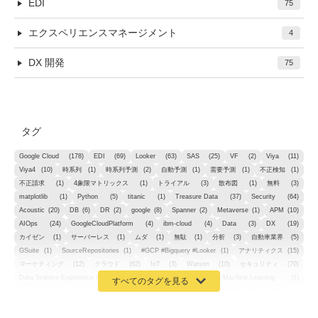
EDI
75
エクスペリエンスマネージメント
4
DX 開発
75
タグ
Google Cloud
(178)
EDI
(69)
Looker
(63)
SAS
(25)
VF
(2)
Viya
(11)
Viya4
(10)
時系列
(1)
時系列予測
(2)
自動予測
(1)
需要予測
(1)
不正検知
(1)
不正請求
(1)
4象限マトリックス
(1)
トライアル
(3)
散布図
(1)
無料
(3)
matplotlib
(1)
Python
(5)
titanic
(1)
Treasure Data
(37)
Security
(64)
Acoustic
(20)
DB
(6)
DR
(2)
google
(8)
Spanner
(2)
Metaverse
(1)
APM
(10)
AIOps
(24)
GoogleCloudPlatform
(4)
ibm-cloud
(4)
Data
(3)
DX
(19)
カイゼン
(1)
サーバーレス
(1)
ムダ
(1)
無駄
(1)
分析
(3)
自動車業界
(5)
GSuite
(1)
SourceRepositories
(1)
#GCP #Bigquery #Looker
(1)
アナリティクス
(15)
マーケティング
(12)
クラウド
(62)
IoT
(3)
Watson
(10)
セキュリティ
(70)
Data Science Experience (DSX)
(1)
Spark
(1)
Watson Machine Learning
(1)
オープンソース
(1)
チーム分析
(1)
機械学習
(3)
深層学習
(1)
DDI
(1)
QRadar
(1)
SOC
(2)
セキュリティ監視サービス
(3)
標的型サイバー攻撃対策
(1)