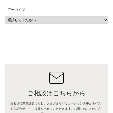
MSP
(15)
Google Workspace
(5)
量子コンピューティング
(1)
IBM
(3)
Quantum
(2)
CP4D
(5)
Oracle
(1)
Snowflake
(1)
脆弱性
(2)
脆弱性調査
(4)
API
(11)
アーカイブ
IBM i
(9)
モダナイズ
(11)
RPG
(1)
HubSpot
(16)
MA
(24)
営業支援
(2)
マーケティングオートメーション
(13)
SASE
(11)
データ利活用
(2)
GWS
(2)
AppSheet
(1)
Cloud Identity
(1)
Google Meet
(1)
Unica
(1)
メール配信
(1)
グループウェア
(1)
サスティナビリティ
(1)
脱炭素
(1)
SSE
(1)
Db2
(1)
Db2WoC
(1)
Db2Warehouse
(1)
Db2wh
(1)
IIAS
(1)
ランサムウェア
(13)
ARM
(5)
ChatGPT
(3)
EDR
(9)
セキュリティアリーナ
(2)
ローカル5G
(3)
無線
(4)
ETL
(3)
IICS
(5)
illumio
(6)
マイクロセグメンテーション
(6)
サイバー攻撃
(9)
AWS
(13)
SPSS
(2)
SPSS Modeler
(4)
ライセンス
(1)
データ分析
(3)
タブレット端末サービス
(1)
BigQuery
(1)
CRM
(9)
HubSpot CRM
(6)
ServiceNow
(4)
試験対策
(2)
ギガらく5G
(2)
BigFix
(4)
情報漏えい
(2)
内部不正
(5)
エンドポイント管理
(2)
Netskope
(4)
DLP
(2)
IBM Cloud Pak for Data
(2)
BMS
(1)
導入
(1)
プロセス
(1)
標準化
(1)
コールセンター
(1)
AI OCR
(1)
オンプレミス型
(1)
クラウド型
(1)
IDMC
(2)
DataStage
(5)
Web-EDI
(1)
DX化
(3)
Web API
(1)
# IDMC
(1)
# IICS
(1)
NICMA
(1)
製造業
(3)
プロトコル
(1)
Tableau
(2)
ペーパーレス
(1)
AI-OCR
(1)
BPO
(1)
FAX
(1)
FAX受注
(1)
自動連携
(2)
効率化
(2)
BI
(5)
金融
(1)
比較
(1)
情報漏洩
(6)
CSPM
(1)
設定ミス
(1)
PSTNマイグレ
(1)
2024年問題
(1)
ご相談はこちらから
ISDN終了
(1)
Guardium
(3)
海外イベント
(4)
イベント
(1)
AI for Security
(1)
Security for AI
(1)
RSAC2024
(1)
RSA Conference 2024
(1)
パッチ管理
(3)
資産管理
(1)
ILMT
(1)
IT資産管理
(2)
サブキャパシティーライセンス
(1)
お客様の業務課題に応じ、さまざまなソリューションの中からベス
Flexera
(1)
MQ
(1)
データ連携
(1)
Verify
(5)
watsonx
(16)
生成AI
(26)
トな組合せで、
ご提案をさせていただきます。お困りのことがござ
Wi-Fi
(1)
データレイクハウス
(5)
watsonx.data
(3)
データベース
(3)