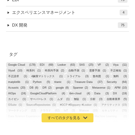
エクスペリエンスマネージメント
4
DX 開発
75
タグ
Google Cloud
(178)
EDI
(69)
Looker
(63)
SAS
(25)
VF
(2)
Viya
(11)
Viya4
(10)
時系列
(1)
時系列予測
(2)
自動予測
(1)
需要予測
(1)
不正検知
(1)
不正請求
(1)
4象限マトリックス
(1)
トライアル
(3)
散布図
(1)
無料
(3)
matplotlib
(1)
Python
(5)
titanic
(1)
Treasure Data
(37)
Security
(64)
Acoustic
(20)
DB
(6)
DR
(2)
google
(8)
Spanner
(2)
Metaverse
(1)
APM
(10)
AIOps
(24)
GoogleCloudPlatform
(4)
ibm-cloud
(4)
Data
(3)
DX
(19)
カイゼン
(1)
サーバーレス
(1)
ムダ
(1)
無駄
(1)
分析
(3)
自動車業界
(5)
GSuite
(1)
SourceRepositories
(1)
#GCP #Bigquery #Looker
(1)
アナリティクス
(15)
マーケティング
(12)
クラウド
(62)
IoT
(3)
Watson
(10)
セキュリティ
(70)
Data Science Experience (DSX)
(1)
Spark
(1)
Watson Machine Learning
(1)
オープンソース
(1)
チーム分析
(1)
機械学習
(3)
深層学習
(1)
DDI
(1)
QRadar
(1)
SOC
(2)
セキュリティ監視サービス
(3)
標的型サイバー攻撃対策
(1)
MSP
(15)
Google Workspace
(5)
量子コンピューティング
(1)
IBM
(3)
Quantum
(2)