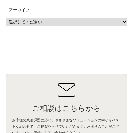
CP4D
(5)
Oracle
(1)
Snowflake
(1)
脆弱性
(2)
脆弱性調査
(4)
API
(11)
アーカイブ
IBM i
(9)
モダナイズ
(11)
RPG
(1)
HubSpot
(16)
MA
(24)
営業支援
(2)
マーケティングオートメーション
(13)
SASE
(11)
データ利活用
(2)
GWS
(2)
AppSheet
(1)
Cloud Identity
(1)
Google Meet
(1)
Unica
(1)
メール配信
(1)
グループウェア
(1)
サスティナビリティ
(1)
脱炭素
(1)
SSE
(1)
Db2
(1)
Db2WoC
(1)
Db2Warehouse
(1)
Db2wh
(1)
IIAS
(1)
ランサムウェア
(13)
ARM
(5)
ChatGPT
(3)
EDR
(9)
セキュリティアリーナ
(2)
ローカル5G
(3)
無線
(4)
ETL
(3)
IICS
(5)
illumio
(6)
マイクロセグメンテーション
(6)
サイバー攻撃
(9)
AWS
(13)
SPSS
(2)
SPSS Modeler
(4)
ライセンス
(1)
データ分析
(3)
タブレット端末サービス
(1)
BigQuery
(1)
CRM
(9)
HubSpot CRM
(6)
ServiceNow
(4)
試験対策
(2)
ギガらく5G
(2)
BigFix
(4)
情報漏えい
(2)
内部不正
(5)
エンドポイント管理
(2)
Netskope
(4)
DLP
(2)
IBM Cloud Pak for Data
(2)
BMS
(1)
導入
(1)
プロセス
(1)
標準化
(1)
コールセンター
(1)
AI OCR
(1)
オンプレミス型
(1)
クラウド型
(1)
IDMC
(2)
DataStage
(5)
Web-EDI
(1)
DX化
(3)
Web API
(1)
# IDMC
(1)
# IICS
(1)
NICMA
(1)
製造業
(3)
プロトコル
(1)
Tableau
(2)
ペーパーレス
(1)
AI-OCR
(1)
BPO
(1)
FAX
(1)
FAX受注
(1)
自動連携
(2)
効率化
(2)
BI
(5)
金融
(1)
比較
(1)
情報漏洩
(6)
CSPM
(1)
設定ミス
(1)
PSTNマイグレ
(1)
2024年問題
(1)
ご相談はこちらから
ISDN終了
(1)
Guardium
(3)
海外イベント
(4)
イベント
(1)
AI for Security
(1)
Security for AI
(1)
RSAC2024
(1)
RSA Conference 2024
(1)
パッチ管理
(3)
資産管理
(1)
ILMT
(1)
IT資産管理
(2)
サブキャパシティーライセンス
(1)
お客様の業務課題に応じ、さまざまなソリューションの中からベス
Flexera
(1)
MQ
(1)
データ連携
(1)
Verify
(5)
watsonx
(16)
生成AI
(26)
トな組合せで、
ご提案をさせていただきます。お困りのことがござ
Wi-Fi
(1)
データレイクハウス
(5)
watsonx.data
(3)
データベース
(3)
いましたらお気軽にお問い合わせください。