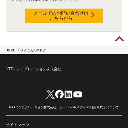
データウェアハウス
(3)
データレイク
(4)
DWH
(3)
RAG
(6)
AI
(14)
海外
(8)
ハッカソン
(6)
CES
(9)
若手
(8)
グローバル
(12)
musubiii
(6)
無線LAN
(1)
データインテグレーション
(20)
生成AI活用
(11)
海外研修
(4)
インド
(4)
メールでのお問い合わせは
こちらから
Data Governance
(1)
Data Management
(1)
Lineage
(1)
パスワード
(2)
IDaaS
(2)
ID管理
(3)
API Connect
(1)
AWS Cognito
(1)
black hat
(2)
DEFCON
(2)
BIツール
(1)
Ionic
(2)
SPSS CaDS
(1)
内部不正対策
(2)
特権ID管理
(3)
IBM App Connect
(1)
Aspera
(1)
Aspera on Cloud
(1)
CrowdStrike
(3)
IBM webMethods Integration
(1)
Mulesoft Anypoint Platform
(1)
IBM webMethods API Management
(1)
IBM API Connect
(1)
cdp
(3)
Engage Cros
(11)
動画
(5)
CES2025
(1)
OpenAI
(2)
Sora
(2)
Redshift
(1)
HOME
テクニカルブログ
どこでも学べる！あなたのためのナレッジセミナー
(5)
ECS
(1)
コンテナ
(3)
QuickSight
(1)
AI Agent
(4)
AIエージェント
(8)
Excel
(1)
iDoperation
(1)
不正アクセス
(1)
新入社員
(3)
セキュリティインシデント
(3)
インシデント
(4)
NTTインテグレーション株式会社
GenAI
(4)
USB
(1)
議事録
(1)
自動化
(1)
ISO20022
(2)
交通費精算
(9)
USBメモリ
(1)
Think
(1)
外国送金
(1)
電帳法（電子帳簿保存法）
(1)
暗号化通信プロトコル（TLS 1.3）
(1)
SDPF
(1)
RSAC2025
(1)
RSA Conference
(1)
RSAカンファレンス
(1)
セキュリティ意識
(1)
databricks
(2)
コラム
(18)
SFA
(1)
dataiku
(2)
Zscaler
(5)
Veo 3
(1)
AI動画生成
(2)
イベントレポート
(1)
Qilin
(1)
RaaS
(3)
サプライチェーン
(2)
Z-FILTER
(1)
Gemini
(2)
セキュリティ教育
(2)
未経験
(1)
MFA
(1)
データファブリック
(1)
データレイクハウスソリューション
(1)
NTTインテグレーション株式会社「
ソーシャルメディア利用規約
」について
CES 2026
(2)
ゼロトラストネットワーク
(3)
watsonx Orchestrate
(4)
Slack
(2)
wxo
(1)
プリビルドエージェント
(1)
自工会ガイドライン
(1)
脆弱性診断
(1)
SIEM
(1)
LLM
(1)
watsonx.ai
(1)
2025Zscalerアドカレンダー
(1)
サイトマップ
#2025Zscalerアドカレンダー
(1)
Red Hat OpenShift
(2)
インフラモダナイズ
(2)