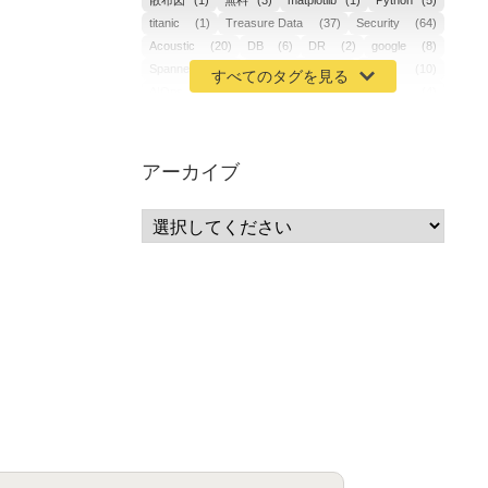
散布図
(1)
無料
(3)
matplotlib
(1)
Python
(5)
titanic
(1)
Treasure Data
(37)
Security
(64)
Acoustic
(20)
DB
(6)
DR
(2)
google
(8)
Spanner
(2)
Metaverse
(1)
APM
(10)
AIOps
(24)
GoogleCloudPlatform
(4)
ibm-cloud
(4)
Data
(3)
DX
(19)
カイゼン
(1)
サーバーレス
(1)
ムダ
(1)
無駄
(1)
分析
(3)
自動車業界
(5)
GSuite
(1)
アーカイブ
SourceRepositories
(1)
#GCP #Bigquery #Looker
(1)
アナリティクス
(15)
マーケティング
(12)
クラウド
(62)
IoT
(3)
Watson
(10)
セキュリティ
(70)
Data Science Experience (DSX)
(1)
Spark
(1)
Watson Machine Learning
(1)
オープンソース
(1)
チーム分析
(1)
機械学習
(3)
深層学習
(1)
DDI
(1)
QRadar
(1)
SOC
(2)
セキュリティ監視サービス
(3)
標的型サイバー攻撃対策
(1)
MSP
(15)
Google Workspace
(5)
量子コンピューティング
(1)
IBM
(3)
Quantum
(2)
CP4D
(5)
Oracle
(1)
Snowflake
(1)
脆弱性
(2)
脆弱性調査
(4)