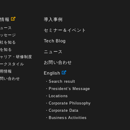
プロセス
(1)
標準化
(1)
コールセンター
(1)
AI OCR
(1)
オンプレミス型
(1)
クラウド型
(1)
IDMC
(2)
DataStage
(5)
Web-EDI
(1)
用情報
導入事例
DX化
(3)
Web API
(1)
# IDMC
(1)
# IICS
(1)
NICMA
(1)
製造業
(3)
プロトコル
(1)
ュース
セミナー＆イベント
Tableau
(2)
ペーパーレス
(1)
AI-OCR
(1)
ッセージ
BPO
(1)
FAX
(1)
FAX受注
(1)
自動連携
(2)
Tech Blog
社を知る
効率化
(2)
BI
(5)
金融
(1)
比較
(1)
を知る
ニュース
情報漏洩
(6)
CSPM
(1)
設定ミス
(1)
ャリア・研修制度
PSTNマイグレ
(1)
2024年問題
(1)
ISDN終了
(1)
お問い合わせ
Guardium
(3)
海外イベント
(4)
イベント
(1)
ークスタイル
AI for Security
(1)
Security for AI
(1)
用情報
English
RSAC2024
(1)
RSA Conference 2024
(1)
問い合わせ
Search result
パッチ管理
(3)
資産管理
(1)
ILMT
(1)
IT資産管理
(2)
サブキャパシティーライセンス
(1)
President’s Message
Flexera
(1)
MQ
(1)
データ連携
(1)
Verify
(5)
Locations
watsonx
(16)
生成AI
(26)
Wi-Fi
(1)
Corporate Philosophy
データレイクハウス
(5)
watsonx.data
(3)
Corporate Data
データベース
(3)
データウェアハウス
(3)
Business Activities
データレイク
(4)
DWH
(3)
RAG
(6)
AI
(14)
海外
(8)
ハッカソン
(6)
CES
(9)
若手
(8)