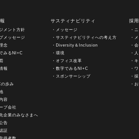
情報
サスティナビリティ
採
ジメント方針
メッセージ
ニ
プメッセージ
サスティナビリティへの考え方
メ
理念
Diversity＆Inclusion
会
でみるNI+C
環境
人
図
オフィス改革
キ
情報
数字でみるNI+C
ワ
スポンサーシップ
採
+Cの歩み
お
地
内容
ープ会社
先企業のみなさまへ
公告
認証
取得者数