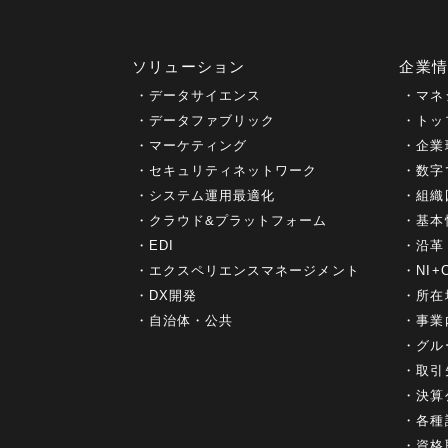
ソリューション
企業
データサイエンス
マネ
データファブリック
トッ
マーケティング
企業
セキュリティネットワーク
数字
システム運用最適化
組織
クラウド&プラットフォーム
基本
EDI
沿革
エクスペリエンスマネージメント
NI
DX開発
所在
自治体・公共
事業
グル
取引
決算
各種
資格