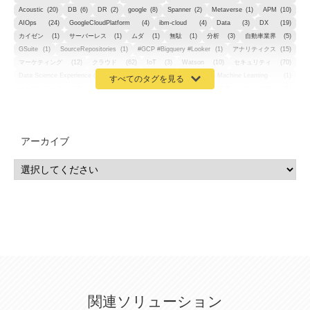
Acoustic
(20)
DB
(6)
DR
(2)
google
(8)
Spanner
(2)
Metaverse
(1)
APM
(10)
AIOps
(24)
GoogleCloudPlatform
(4)
ibm-cloud
(4)
Data
(3)
DX
(19)
カイゼン
(1)
サーバーレス
(1)
ムダ
(1)
無駄
(1)
分析
(3)
自動車業界
(5)
GSuite
(1)
SourceRepositories
(1)
#GCP #Bigquery #Looker
(1)
アナリティクス
(15)
マーケティング
(12)
クラウド
(62)
IoT
(3)
Watson
(10)
セキュリティ
(70)
Data Science Experience (DSX)
(1)
Spark
(1)
Watson Machine Learning
(1)
オープンソース
(1)
チーム分析
(1)
機械学習
(3)
深層学習
(1)
DDI
(1)
QRadar
(1)
SOC
(2)
セキュリティ監視サービス
(3)
標的型サイバー攻撃対策
(1)
MSP
(15)
Google Workspace
(5)
量子コンピューティング
(1)
IBM
(3)
Quantum
(2)
CP4D
(5)
Oracle
(1)
Snowflake
(1)
脆弱性
(2)
脆弱性調査
(4)
API
(11)
アーカイブ
IBM i
(9)
モダナイズ
(11)
RPG
(1)
HubSpot
(16)
MA
(24)
営業支援
(2)
マーケティングオートメーション
(13)
SASE
(11)
データ利活用
(2)
GWS
(2)
AppSheet
(1)
Cloud Identity
(1)
Google Meet
(1)
Unica
(1)
メール配信
(1)
グループウェア
(1)
サスティナビリティ
(1)
脱炭素
(1)
SSE
(1)
Db2
(1)
Db2WoC
(1)
Db2Warehouse
(1)
Db2wh
(1)
IIAS
(1)
ランサムウェア
(13)
ARM
(5)
ChatGPT
(3)
EDR
(9)
セキュリティアリーナ
(2)
ローカル5G
(3)
無線
(4)
ETL
(3)
IICS
(5)
illumio
(6)
マイクロセグメンテーション
(6)
サイバー攻撃
(9)
AWS
(13)
SPSS
(2)
SPSS Modeler
(4)
ライセンス
(1)
データ分析
(3)
タブレット端末サービス
(1)
BigQuery
(1)
CRM
(9)
HubSpot CRM
(6)
ServiceNow
(4)
試験対策
(2)
ギガらく5G
(2)
BigFix
(4)
情報漏えい
(2)
内部不正
(5)
エンドポイント管理
(2)
Netskope
(4)
DLP
(2)
IBM Cloud Pak for Data
(2)
BMS
(1)
導入
(1)
プロセス
(1)
標準化
(1)
関連ソリューション
コールセンター
(1)
AI OCR
(1)
オンプレミス型
(1)
クラウド型
(1)
IDMC
(2)