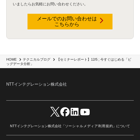
いましたらお気軽にお問い合わせください。
暗号化通信プロトコル（TLS 1.3）
(1)
SDPF
(1)
RSAC2025
(1)
RSA Conference
(1)
RSAカンファレンス
(1)
セキュリティ意識
(1)
databricks
(2)
コラム
(18)
SFA
(1)
dataiku
(2)
Zscaler
(5)
Veo 3
(1)
AI動画生成
(2)
イベントレポート
(1)
Qilin
(1)
メールでのお問い合わせは
RaaS
(3)
サプライチェーン
(2)
Z-FILTER
(1)
Gemini
(2)
セキュリティ教育
(2)
こちらから
未経験
(1)
MFA
(1)
データファブリック
(1)
データレイクハウスソリューション
(1)
CES 2026
(2)
ゼロトラストネットワーク
(3)
watsonx Orchestrate
(4)
Slack
(2)
wxo
(1)
プリビルドエージェント
(1)
自工会ガイドライン
(1)
脆弱性診断
(1)
SIEM
(1)
LLM
(1)
watsonx.ai
(1)
2025Zscalerアドカレンダー
(1)
#2025Zscalerアドカレンダー
(1)
Red Hat OpenShift
(2)
インフラモダナイズ
(2)
脱VMware
(2)
サイバーセキュリティ
(2)
IBM Cloud
(1)
Alteryx
(5)
Project BOB
(2)
【セミナーレポート】12/5 ; 今すぐはじめる「ビ
HOME
テクニカルブログ
AI駆動型開発
(3)
Bob
(6)
Antigravity
(3)
AI駆動開発
(4)
ッグデータ分析」
NI+Cインシデント緊急収束サービス
(1)
キャンペーン
(1)
DX開発
(3)
スマートゴー
(3)
Smart Go
(3)
AI駆動開発、Project BOB、生成AI活用
(1)
Bobathon
(3)
Alteryx One
(3)
ランサムウェア対策
(1)
Flow
(1)
Veo3.1
(1)
Apache Iceberg
(1)
パスキー
(1)
NTTインテグレーション株式会社
パスワードレス
(2)
AISecurity
(1)
SecurityforAI
(1)
AIforSecurity
(1)
受発注業務
(1)
部品サプライヤー
(1)
ALog
(1)
NI+Cセキュリティアリーナ
(1)
IBM Think 2026
(2)
SCS評価制度
(1)
サプライチェーン強化に向けたセキュリティ対策評価制度
(1)
マイグレーション
(1)
経費精算
(4)
AIツール
(1)
Fortinet
(1)
Fortigate
(1)
Fortibleed
(1)
ZDX
(1)
danect⁺
(1)
Treasure AI
(1)
AI議事録・要約
(1)
PLAUD - Plaud.ai
(1)
AI文字起こし・録音
(1)
NTTインテグレーション株式会社「
ソーシャルメディア利用規約
」について