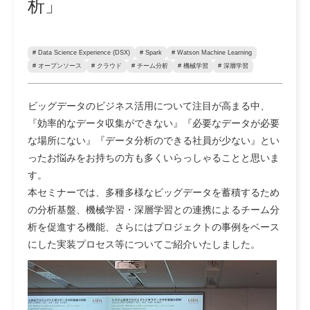
析」
# Data Science Experience (DSX)
# Spark
# Watson Machine Learning
# オープンソース
# クラウド
# チーム分析
# 機械学習
# 深層学習
ビッグデータのビジネス活用について注目が高まる中、
『効率的なデータ収集ができない』『必要なデータが必要
な場所にない』『データ分析のできる社員が少ない』とい
ったお悩みをお持ちの方も多くいらっしゃることと思いま
す。
本セミナーでは、多種多様なビッグデータを蓄積するため
の分析基盤、機械学習・深層学習との連携によるチーム分
析を促進する機能、さらにはプロジェクトの事例をベース
にした実装プロセス等についてご紹介いたしました。