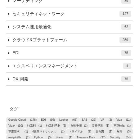
マーケティング
89
セキュリティネットワーク
127
システム運用最適化
62
クラウド&プラットフォーム
259
EDI
75
エクスペリエンスマネージメント
4
DX 開発
75
タグ
Google Cloud
(178)
EDI
(69)
Looker
(63)
SAS
(25)
VF
(2)
Viya
(11)
Viya4
(10)
時系列
(1)
時系列予測
(2)
自動予測
(1)
需要予測
(1)
不正検知
(1)
不正請求
(1)
4象限マトリックス
(1)
トライアル
(3)
散布図
(1)
無料
(3)
matplotlib
(1)
Python
(5)
titanic
(1)
Treasure Data
(37)
Security
(64)