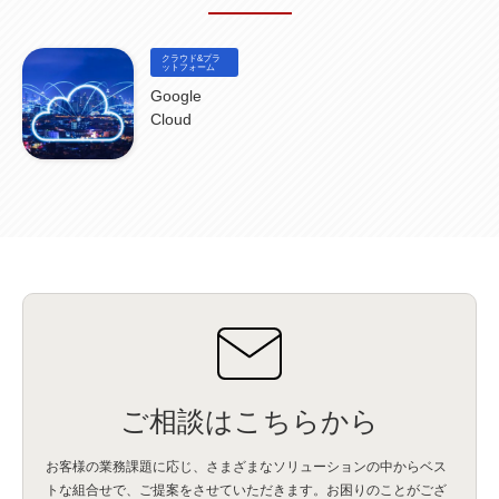
DataStage
(5)
Web-EDI
(1)
DX化
(3)
Web API
(1)
# IDMC
(1)
# IICS
(1)
NICMA
(1)
製造業
(3)
プロトコル
(1)
Tableau
(2)
ペーパーレス
(1)
AI-OCR
(1)
BPO
(1)
FAX
(1)
FAX受注
(1)
自動連携
(2)
効率化
(2)
BI
(5)
金融
(1)
クラウド&プラ
比較
(1)
情報漏洩
(6)
CSPM
ットフォーム
(1)
設定ミス
(1)
PSTNマイグレ
(1)
2024年問題
(1)
ISDN終了
(1)
Guardium
(3)
海外イベント
(4)
イベント
(1)
AI for Security
(1)
Google
Security for AI
(1)
RSAC2024
(1)
RSA Conference 2024
(1)
パッチ管理
(3)
Cloud
資産管理
(1)
ILMT
(1)
IT資産管理
(2)
サブキャパシティーライセンス
(1)
Flexera
(1)
MQ
(1)
データ連携
(1)
Verify
(5)
watsonx
(16)
生成AI
(26)
Wi-Fi
(1)
データレイクハウス
(5)
watsonx.data
(3)
データベース
(3)
データウェアハウス
(3)
データレイク
(4)
DWH
(3)
RAG
(6)
AI
(14)
海外
(8)
ハッカソン
(6)
CES
(9)
若手
(8)
グローバル
(12)
musubiii
(6)
無線LAN
(1)
データインテグレーション
(20)
生成AI活用
(11)
海外研修
(4)
インド
(4)
Data Governance
(1)
Data Management
(1)
Lineage
(1)
パスワード
(2)
IDaaS
(2)
ID管理
(3)
API Connect
(1)
AWS Cognito
(1)
black hat
(2)
DEFCON
(2)
BIツール
(1)
Ionic
(2)
SPSS CaDS
(1)
内部不正対策
(2)
特権ID管理
(3)
IBM App Connect
(1)
Aspera
(1)
Aspera on Cloud
(1)
CrowdStrike
(3)
IBM webMethods Integration
(1)
Mulesoft Anypoint Platform
(1)
IBM webMethods API Management
(1)
IBM API Connect
(1)
cdp
(3)
Engage Cros
(11)
動画
(5)
CES2025
(1)
OpenAI
(2)
Sora
(2)
Redshift
(1)
どこでも学べる！あなたのためのナレッジセミナー
(5)
ECS
(1)
コンテナ
(3)
ご相談はこちらから
QuickSight
(1)
AI Agent
(4)
AIエージェント
(8)
Excel
(1)
iDoperation
(1)
不正アクセス
(1)
新入社員
(3)
セキュリティインシデント
(3)
インシデント
(4)
お客様の業務課題に応じ、さまざまなソリューションの中からベス
GenAI
(4)
USB
(1)
議事録
(1)
自動化
(1)
ISO20022
(2)
交通費精算
(9)
トな組合せで、
ご提案をさせていただきます。お困りのことがござ
USBメモリ
(1)
Think
(1)
外国送金
(1)
電帳法（電子帳簿保存法）
(1)