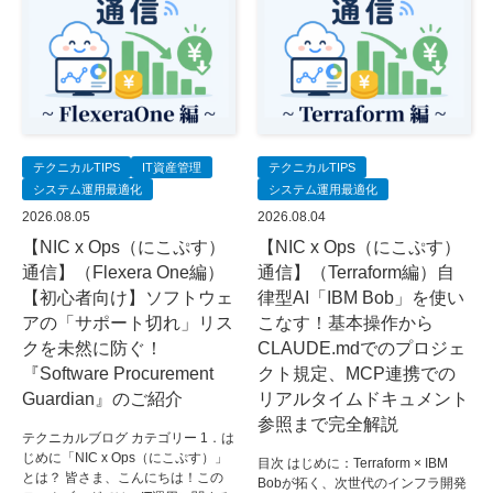
テクニカルTIPS
IT資産管理
テクニカルTIPS
システム運用最適化
システム運用最適化
2026.08.05
2026.08.04
【NIC x Ops（にこぷす）
【NIC x Ops（にこぷす）
通信】（Flexera One編）
通信】（Terraform編）自
【初心者向け】ソフトウェ
律型AI「IBM Bob」を使い
アの「サポート切れ」リス
こなす！基本操作から
クを未然に防ぐ！
CLAUDE.mdでのプロジェ
『Software Procurement
クト規定、MCP連携での
Guardian』のご紹介
リアルタイムドキュメント
参照まで完全解説
テクニカルブログ カテゴリー 1．は
じめに「NIC x Ops（にこぷす）」
目次 はじめに：Terraform × IBM
とは？ 皆さま、こんにちは！この
Bobが拓く、次世代のインフラ開発