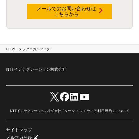
ハッカソン
(6)
CES
(9)
若手
(8)
グローバル
(12)
musubiii
(6)
無線LAN
(1)
データインテグレーション
(20)
生成AI活用
(11)
海外研修
(4)
インド
(4)
メールでのお問い合わせは
こちらから
Data Governance
(1)
Data Management
(1)
Lineage
(1)
パスワード
(2)
IDaaS
(2)
ID管理
(3)
API Connect
(1)
AWS Cognito
(1)
black hat
(2)
DEFCON
(2)
BIツール
(1)
Ionic
(2)
SPSS CaDS
(1)
内部不正対策
(2)
特権ID管理
(3)
IBM App Connect
(1)
Aspera
(1)
Aspera on Cloud
(1)
CrowdStrike
(3)
IBM webMethods Integration
(1)
Mulesoft Anypoint Platform
(1)
IBM webMethods API Management
(1)
IBM API Connect
(1)
cdp
(3)
Engage Cros
(11)
動画
(5)
CES2025
(1)
OpenAI
(2)
Sora
(2)
Redshift
(1)
HOME
テクニカルブログ
どこでも学べる！あなたのためのナレッジセミナー
(5)
ECS
(1)
コンテナ
(3)
QuickSight
(1)
AI Agent
(4)
AIエージェント
(8)
Excel
(1)
iDoperation
(1)
不正アクセス
(1)
新入社員
(3)
セキュリティインシデント
(3)
インシデント
(4)
NTTインテグレーション株式会社
GenAI
(4)
USB
(1)
議事録
(1)
自動化
(1)
ISO20022
(2)
交通費精算
(9)
USBメモリ
(1)
Think
(1)
外国送金
(1)
電帳法（電子帳簿保存法）
(1)
暗号化通信プロトコル（TLS 1.3）
(1)
SDPF
(1)
RSAC2025
(1)
RSA Conference
(1)
RSAカンファレンス
(1)
セキュリティ意識
(1)
databricks
(2)
コラム
(18)
SFA
(1)
dataiku
(2)
Zscaler
(5)
Veo 3
(1)
AI動画生成
(2)
イベントレポート
(1)
Qilin
(1)
RaaS
(3)
サプライチェーン
(2)
Z-FILTER
(1)
Gemini
(2)
セキュリティ教育
(2)
未経験
(1)
MFA
(1)
データファブリック
(1)
データレイクハウスソリューション
(1)
NTTインテグレーション株式会社「
ソーシャルメディア利用規約
」について
CES 2026
(2)
ゼロトラストネットワーク
(3)
watsonx Orchestrate
(4)
Slack
(2)
wxo
(1)
プリビルドエージェント
(1)
自工会ガイドライン
(1)
脆弱性診断
(1)
SIEM
(1)
LLM
(1)
watsonx.ai
(1)
2025Zscalerアドカレンダー
(1)
サイトマップ
#2025Zscalerアドカレンダー
(1)
Red Hat OpenShift
(2)
インフラモダナイズ
(2)
脱VMware
(2)
サイバーセキュリティ
(2)
IBM Cloud
(1)
Alteryx
(5)
Project BOB
(2)
メルマガ登録