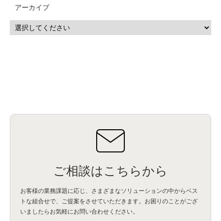
アーカイブ
IBM i
(9)
モダナイズ
(11)
RPG
(1)
HubSpot
(16)
MA
(24)
営業支援
(2)
マーケティングオートメーション
(13)
SASE
(11)
データ利活用
(2)
GWS
(2)
AppSheet
(1)
Cloud Identity
(1)
Google Meet
(1)
Unica
(1)
メール配信
(1)
グループウェア
(1)
サスティナビリティ
(1)
脱炭素
(1)
SSE
(1)
Db2
(1)
Db2WoC
(1)
Db2Warehouse
(1)
Db2wh
(1)
IIAS
(1)
ランサムウェア
(13)
ARM
(5)
ChatGPT
(3)
EDR
(9)
セキュリティアリーナ
(2)
ローカル5G
(3)
無線
(4)
ETL
(3)
IICS
(5)
illumio
(6)
マイクロセグメンテーション
(6)
サイバー攻撃
(9)
AWS
(13)
SPSS
(2)
SPSS Modeler
(4)
ライセンス
(1)
データ分析
(3)
タブレット端末サービス
(1)
BigQuery
(1)
CRM
(9)
HubSpot CRM
(6)
ServiceNow
(4)
試験対策
(2)
ギガらく5G
(2)
BigFix
(4)
情報漏えい
(2)
内部不正
(5)
エンドポイント管理
(2)
Netskope
(4)
DLP
(2)
IBM Cloud Pak for Data
(2)
BMS
(1)
導入
(1)
プロセス
(1)
標準化
(1)
コールセンター
(1)
AI OCR
(1)
オンプレミス型
(1)
クラウド型
(1)
IDMC
(2)
DataStage
(5)
Web-EDI
(1)
DX化
(3)
Web API
(1)
# IDMC
(1)
# IICS
(1)
NICMA
(1)
製造業
(3)
プロトコル
(1)
Tableau
(2)
ペーパーレス
(1)
AI-OCR
(1)
BPO
(1)
FAX
(1)
FAX受注
(1)
自動連携
(2)
効率化
(2)
BI
(5)
金融
(1)
比較
(1)
情報漏洩
(6)
CSPM
(1)
設定ミス
(1)
PSTNマイグレ
(1)
2024年問題
(1)
ご相談はこちらから
ISDN終了
(1)
Guardium
(3)
海外イベント
(4)
イベント
(1)
AI for Security
(1)
Security for AI
(1)
RSAC2024
(1)
RSA Conference 2024
(1)
パッチ管理
(3)
資産管理
(1)
ILMT
(1)
IT資産管理
(2)
サブキャパシティーライセンス
(1)
お客様の業務課題に応じ、さまざまなソリューションの中からベス
Flexera
(1)
MQ
(1)
データ連携
(1)
Verify
(5)
watsonx
(16)
生成AI
(26)
トな組合せで、
ご提案をさせていただきます。お困りのことがござ
Wi-Fi
(1)
データレイクハウス
(5)
watsonx.data
(3)
データベース
(3)
いましたらお気軽にお問い合わせください。
データウェアハウス
(3)
データレイク
(4)
DWH
(3)
RAG
(6)
AI
(14)
海外
(8)