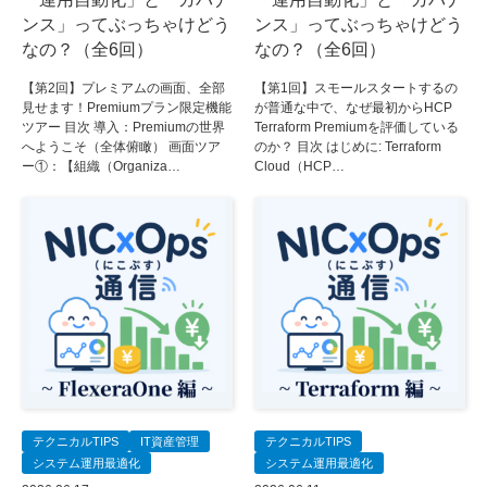
ンス」ってぶっちゃけどう
ンス」ってぶっちゃけどう
なの？（全6回）
なの？（全6回）
【第2回】プレミアムの画面、全部
【第1回】スモールスタートするの
見せます！Premiumプラン限定機能
が普通な中で、なぜ最初からHCP
ツアー 目次 導入：Premiumの世界
Terraform Premiumを評価している
へようこそ（全体俯瞰） 画面ツア
のか？ 目次 はじめに: Terraform
ー①：【組織（Organiza…
Cloud（HCP…
テクニカルTIPS
IT資産管理
テクニカルTIPS
システム運用最適化
システム運用最適化