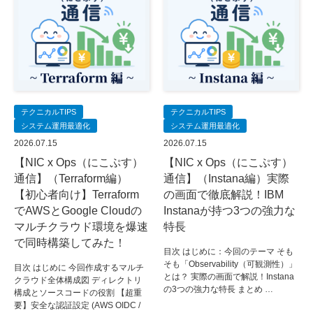
テクニカルTIPS
テクニカルTIPS
システム運用最適化
システム運用最適化
2026.07.15
2026.07.15
【NIC x Ops（にこぷす）
【NIC x Ops（にこぷす）
通信】（Terraform編）
通信】（Instana編）実際
【初心者向け】Terraform
の画面で徹底解説！IBM
でAWSとGoogle Cloudの
Instanaが持つ3つの強力な
マルチクラウド環境を爆速
特長
で同時構築してみた！
目次 はじめに：今回のテーマ そも
そも「Observability（可観測性）」
目次 はじめに 今回作成するマルチ
とは？ 実際の画面で解説！Instana
クラウド全体構成図 ディレクトリ
の3つの強力な特長 まとめ …
構成とソースコードの役割 【超重
要】安全な認証設定 (AWS OIDC /