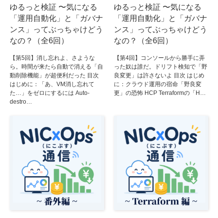
ゆるっと検証 〜気になる
ゆるっと検証 〜気になる
「運用自動化」と「ガバナ
「運用自動化」と「ガバナ
ンス」ってぶっちゃけどう
ンス」ってぶっちゃけどう
なの？（全6回）
なの？（全6回）
【第5回】消し忘れよ、さような
【第4回】コンソールから勝手に弄
ら。時間が来たら自動で消える「自
った奴は誰だ。ドリフト検知で「野
動削除機能」が超便利だった 目次
良変更」は許さないよ 目次 はじめ
はじめに：「あ、VM消し忘れて
に：クラウド運用の宿命「野良変
た…」をゼロにするには Auto-
更」の恐怖 HCP Terraformの「H…
destro…