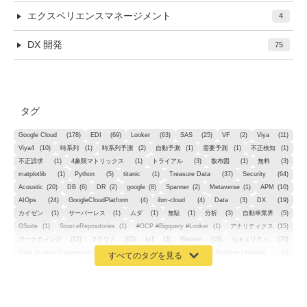
エクスペリエンスマネージメント
4
DX 開発
75
タグ
Google Cloud
(178)
EDI
(69)
Looker
(63)
SAS
(25)
VF
(2)
Viya
(11)
Viya4
(10)
時系列
(1)
時系列予測
(2)
自動予測
(1)
需要予測
(1)
不正検知
(1)
不正請求
(1)
4象限マトリックス
(1)
トライアル
(3)
散布図
(1)
無料
(3)
matplotlib
(1)
Python
(5)
titanic
(1)
Treasure Data
(37)
Security
(64)
Acoustic
(20)
DB
(6)
DR
(2)
google
(8)
Spanner
(2)
Metaverse
(1)
APM
(10)
AIOps
(24)
GoogleCloudPlatform
(4)
ibm-cloud
(4)
Data
(3)
DX
(19)
カイゼン
(1)
サーバーレス
(1)
ムダ
(1)
無駄
(1)
分析
(3)
自動車業界
(5)
GSuite
(1)
SourceRepositories
(1)
#GCP #Bigquery #Looker
(1)
アナリティクス
(15)
マーケティング
(12)
クラウド
(62)
IoT
(3)
Watson
(10)
セキュリティ
(70)
Data Science Experience (DSX)
(1)
Spark
(1)
Watson Machine Learning
(1)
オープンソース
(1)
チーム分析
(1)
機械学習
(3)
深層学習
(1)
DDI
(1)
QRadar
(1)
SOC
(2)
セキュリティ監視サービス
(3)
標的型サイバー攻撃対策
(1)
MSP
(15)
Google Workspace
(5)
量子コンピューティング
(1)
IBM
(3)
Quantum
(2)
CP4D
(5)
Oracle
(1)
Snowflake
(1)
脆弱性
(2)
脆弱性調査
(4)
API
(11)