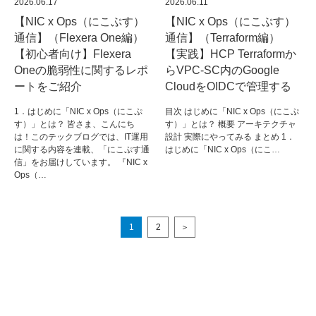
2026.06.17
2026.06.11
【NIC x Ops（にこぷす）
【NIC x Ops（にこぷす）
通信】（Flexera One編）
通信】（Terraform編）
【初心者向け】Flexera
【実践】HCP Terraformか
Oneの脆弱性に関するレポ
らVPC-SC内のGoogle
ートをご紹介
CloudをOIDCで管理する
1．はじめに「NIC x Ops（にこぷ
目次 はじめに「NIC x Ops（にこぷ
す）」とは？ 皆さま、こんにち
す）」とは？ 概要 アーキテクチャ
は！このテックブログでは、IT運用
設計 実際にやってみる まとめ 1．
に関する内容を連載、「にこぷす通
はじめに「NIC x Ops（にこ…
信」をお届けしています。 『NIC x
Ops（…
1
2
＞