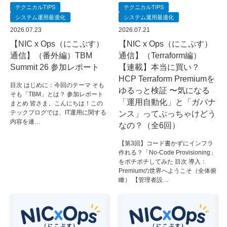
テクニカルTIPS
テクニカルTIPS
システム運用最適化
システム運用最適化
2026.07.23
2026.07.21
【NIC x Ops（にこぷす）
【NIC x Ops（にこぷす）
通信】（番外編）TBM
通信】（Terraform編）
Summit 26 参加レポート
【連載】本当に買い？
HCP Terraform Premiumを
目次 はじめに：今回のテーマ そも
ゆるっと検証 〜気になる
そも「TBM」とは？ 参加レポート
「運用自動化」と「ガバナ
まとめ 皆さま、こんにちは！この
テックブログでは、IT運用に関する
ンス」ってぶっちゃけどう
内容を連…
なの？（全6回）
【第3回】コード書かずにインフラ
作れる？「No-Code Provisioning」
をポチポチしてみた 目次 導入：
Premiumの世界へようこそ（全体俯
瞰） 【管理者設…